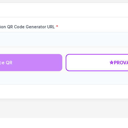
tion QR Code Generator URL
*
ce QR
☆
PROVA