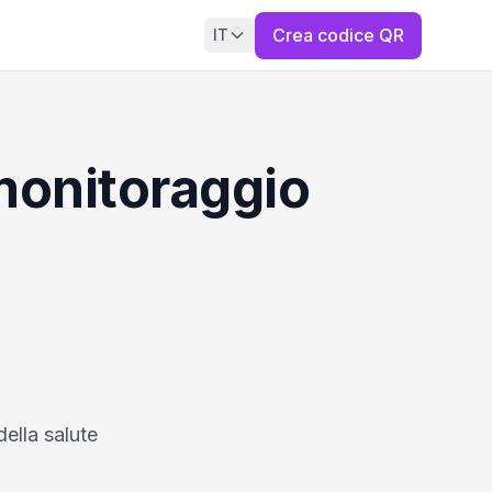
Crea codice QR
IT
monitoraggio
ella salute