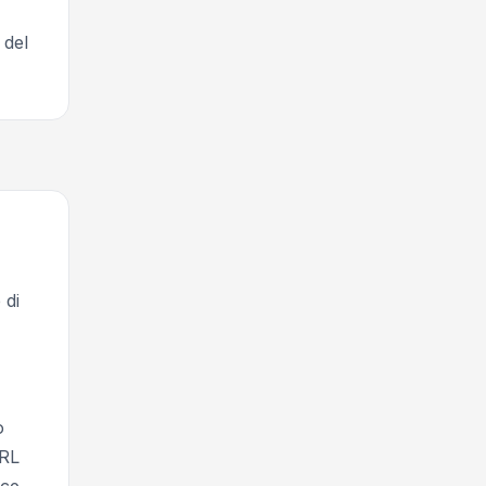
 del
 di
o
URL
ice