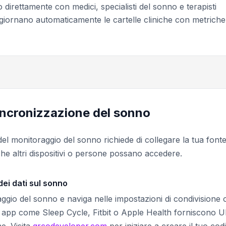
o direttamente con medici, specialisti del sonno e terapisti
aggiornano automaticamente le cartelle cliniche con metriche
sincronizzazione del sonno
l monitoraggio del sonno richiede di collegare la tua fonte
che altri dispositivi o persone possano accedere.
dei dati sul sonno
aggio del sonno e naviga nelle impostazioni di condivisione 
e app come Sleep Cycle, Fitbit o Apple Health forniscono 
e. Visita
qrcodeveloper.com
per iniziare a creare il tuo cod