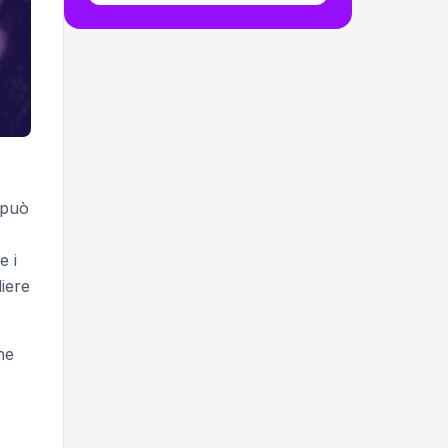
 può
e i
liere
he