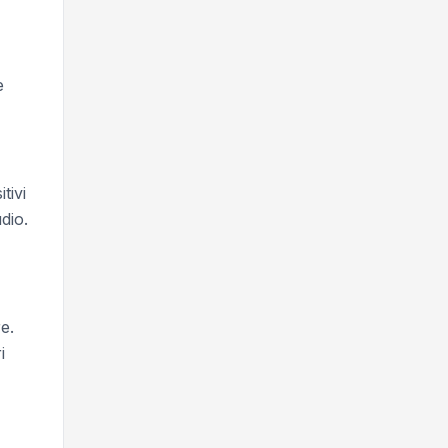
e
tivi
dio.
e.
i