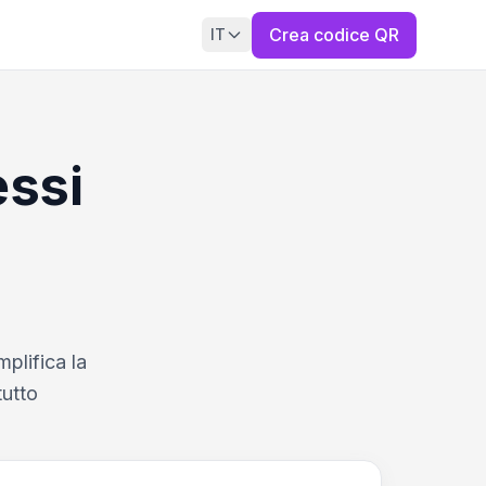
Crea codice QR
IT
essi
plifica la
tutto