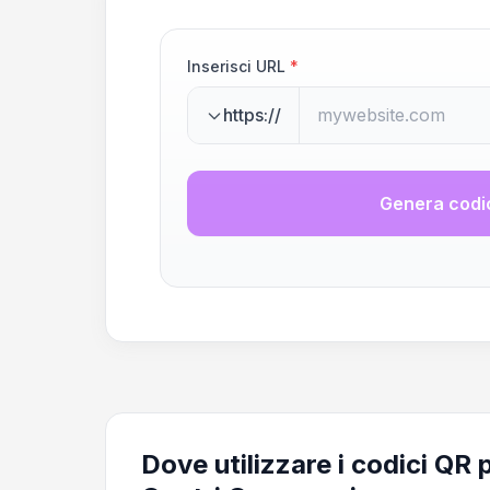
Inserisci URL
*
https://
Genera codi
Dove utilizzare i codici QR 