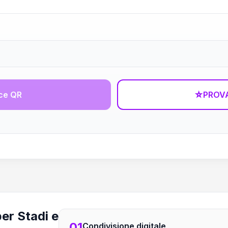
ce QR
☆
PROVA
per Stadi e
01
Condivisione digitale