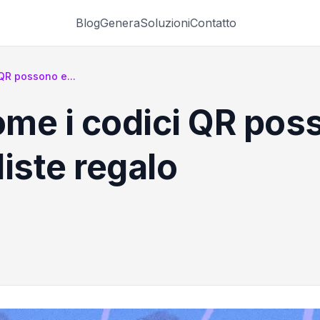
Blog
Genera
Soluzioni
Contatto
 QR possono e...
Come i codici QR po
 liste regalo