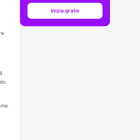
Inizia gratis
re
i
nto
come