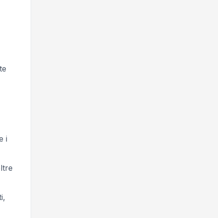
te
 i
ltre
i,