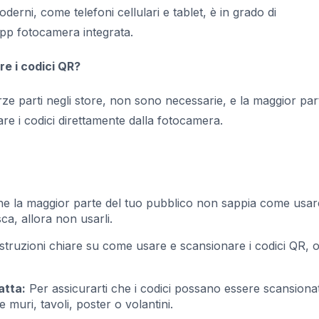
derni, come telefoni cellulari e tablet, è in grado di
’app fotocamera integrata.
e i codici QR?
rze parti negli store, non sono necessarie, e la maggior par
nare i codici direttamente dalla fotocamera.
he la maggior parte del tuo pubblico non sappia come usare
ca, allora non usarli.
istruzioni chiare su come usare e scansionare i codici QR, o
atta:
Per assicurarti che i codici possano essere scansionat
e muri, tavoli, poster o volantini.