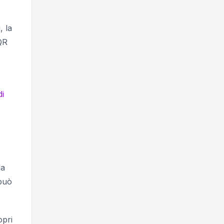
, la
 QR
di
la
 può
opri