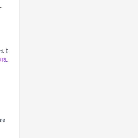
L
i. È
URL
ome