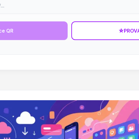
ce QR
☆
PROVA