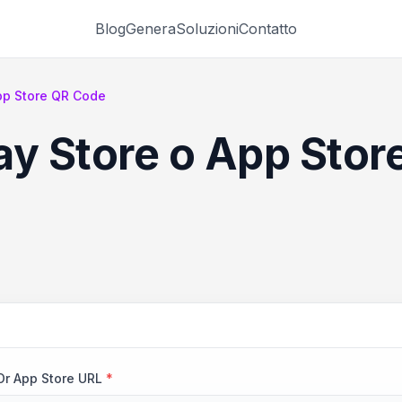
Blog
Genera
Soluzioni
Contatto
pp Store QR Code
ay Store o App Stor
Or App Store URL
*