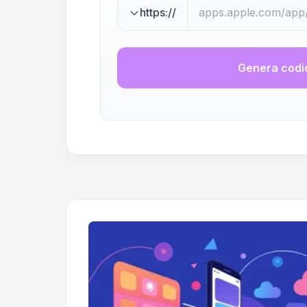
https://
Genera codi