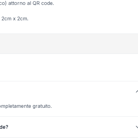
co) attorno al QR code.
i 2cm x 2cm.
ompletamente gratuito.
ode?