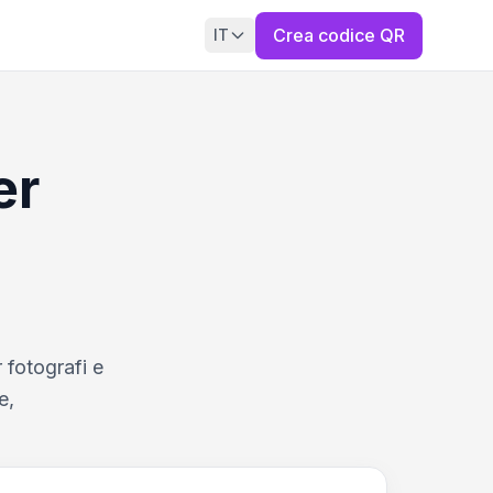
Crea codice QR
IT
er
 fotografi e
e,