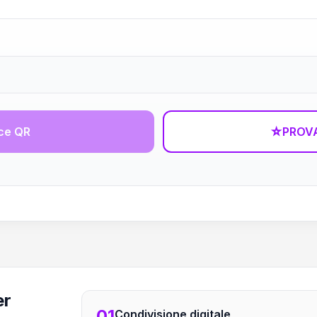
ce QR
☆
PROVA
er
01
Condivisione digitale