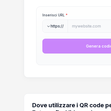
Inserisci URL
*
https://
Genera codi
Dove utilizzare i QR code p