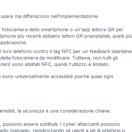
da usare ma differiscono nell'implementazione.
a fotocamera dello smartphone o un'app lettore QR per
phone più recenti abbiano lettori QR preinstallati, quelli pi
pplicazione.
il loro telefono contro il tag NFC per un feedback istanta
ella fotocamera da modificare. Tuttavia, non tutti gli
ci) sono abilitati NFC, quindi l'utilizzo è limitato.
e sono universalmente accessibili poiché quasi ogni
ensibili, la sicurezza è una considerazione chiave.
 possono essere sostituiti. I cyber attaccanti possono
llo malvagio, reindirizzando gli utenti a siti di phishing o