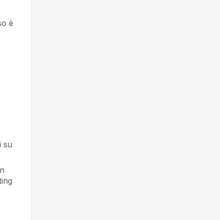
so è
i su
un
ting