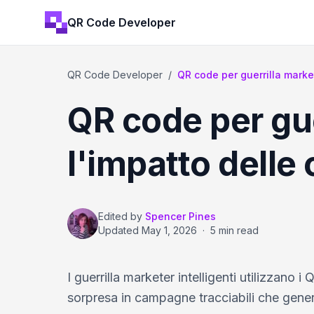
QR Code Developer
QR Code Developer
/
QR code per guerrilla market
QR code per gue
l'impatto dell
Edited by
Spencer Pines
Updated
May 1, 2026
·
5 min read
I guerrilla marketer intelligenti utilizzano 
sorpresa in campagne tracciabili che gener