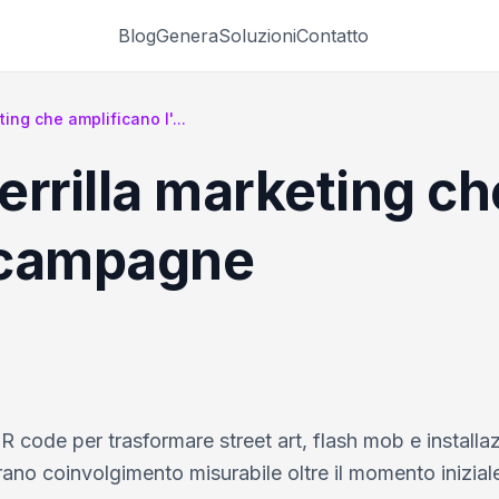
Blog
Genera
Soluzioni
Contatto
ing che amplificano l'...
rrilla marketing ch
e campagne
i QR code per trasformare street art, flash mob e installaz
ano coinvolgimento misurabile oltre il momento inizial