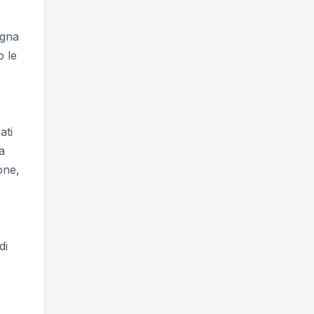
agna
o le
ati
a
one,
di