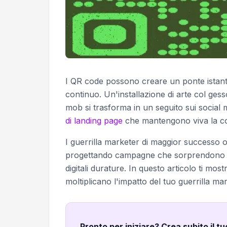
I QR code possono creare un ponte istantane
continuo. Un'installazione di arte col ges
mob si trasforma in un seguito sui social m
di landing page
che mantengono viva la con
I guerrilla marketer di maggior successo o
progettando campagne che sorprendono l
digitali durature. In questo articolo ti 
moltiplicano l'impatto del tuo guerrilla m
Pronto per iniziare? Crea subito il t