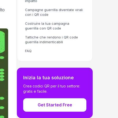
impatto
lto
Campagne guerrilla diventate virali
con i QR code
Costruire la tua campagna
guerrilla con QR code
Tattiche che rendono i QR code
guerrilla indimenticabili
FAQ
Inizia la tua soluzione
Crea codici QR per il tuo settore:
gratis e facile.
Get Started Free