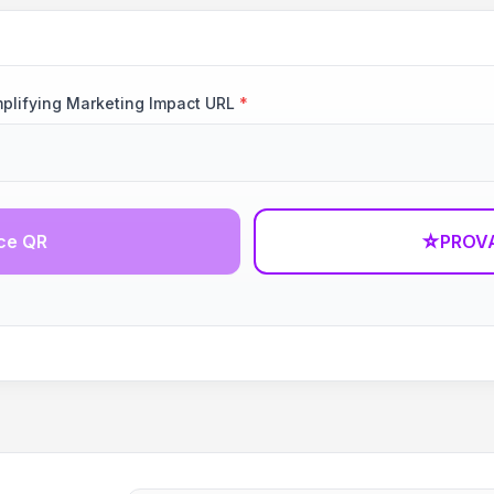
mplifying Marketing Impact URL
*
ce QR
☆
PROVA