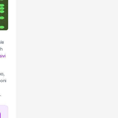
ale
sh
ivi
no,
oni
.