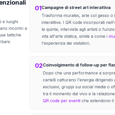
enzionali
01
Campagne di street art interattiva
Trasforma murales, arte col gesso o 
i e luoghi
interattive. I QR code incorporati nel
ano incontri a
le quinte, interviste agli artisti o fun
se tattiche
vita all'arte statica, simile a come i
mus
rbani:
l'esperienza dei visitatori.
02
Coinvolgimento di follow-up per fl
Dopo che una performance a sorpresa
cartelli catturano l'energia dirigendo 
esclusivi, gruppi sui social media o off
tra il momento dal vivo e la relazion
QR code per eventi
che estendono il 