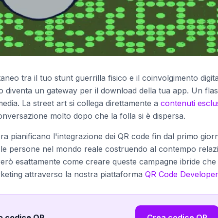
o tra il tuo stunt guerrilla fisico e il coinvolgimento digit
so diventa un gateway per il download della tua app. Un fla
edia. La street art si collega direttamente a
contenuti esclus
versazione molto dopo che la folla si è dispersa.
ra pianificano l'integrazione dei QR code fin dal primo gior
e persone nel mondo reale costruendo al contempo relazi
mostrerò esattamente come creare queste campagne ibride che
arketing attraverso la nostra piattaforma
QR Code Developer
uo codice QR
.
Crea codice QR