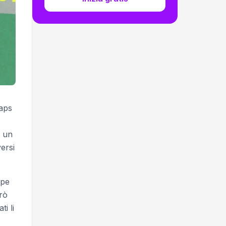
Maps
o un
ersi
ppe
rò
i li