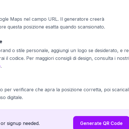
e Google Maps nel campo URL. Il generatore creerà
e questa posizione esatta quando scansionato.
ce
brand o stile personale, aggiungi un logo se desiderato, e r
 il codice. Per maggiori consigli di design, consulta i nostr
e
.
no per verificare che apra la posizione corretta, poi scarica
o digitale.
 or signup needed.
Generate QR Code