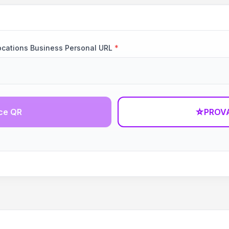
ocations Business Personal URL
*
ce QR
☆
PROVA