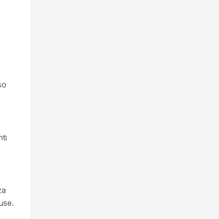
so
ti
za
use.