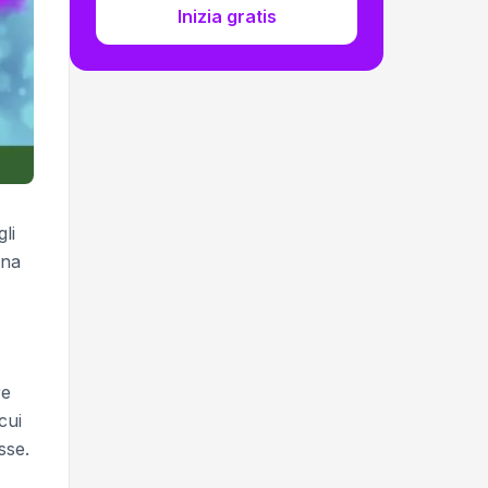
Inizia gratis
li
ina
re
cui
sse.