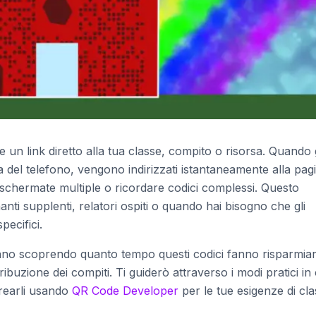
n link diretto alla tua classe, compito o risorsa. Quando g
 del telefono, vengono indirizzati istantaneamente alla pag
schermate multiple o ricordare codici complessi. Questo
ti supplenti, relatori ospiti o quando hai bisogno che gli
ecifici.
i stanno scoprendo quanto tempo questi codici fanno risparmia
stribuzione dei compiti. Ti guiderò attraverso i modi pratici in 
crearli usando
QR Code Developer
per le tue esigenze di cla