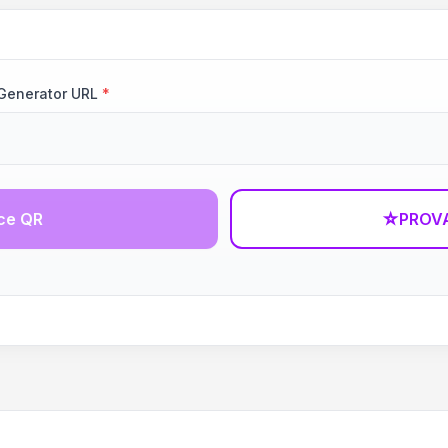
Generator URL
*
ce QR
☆
PROVA