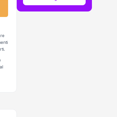
ure
enti
ti.
e
al