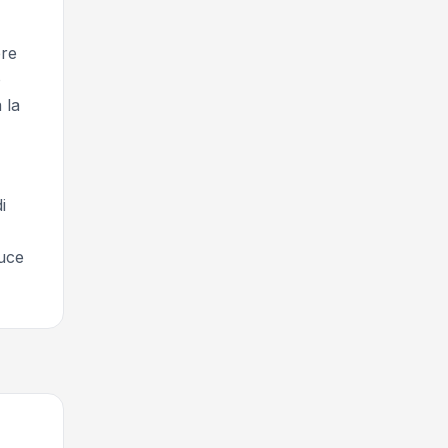
ere
o
 la
i
duce