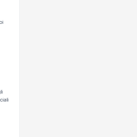
oi
li
ciali