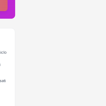
iclo
i
sati