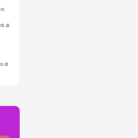
ni
ti di
i di