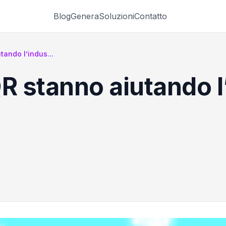
Blog
Genera
Soluzioni
Contatto
tando l’indus...
R stanno aiutando l’