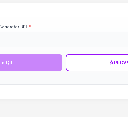
 Generator URL
*
ce QR
☆
PROVA