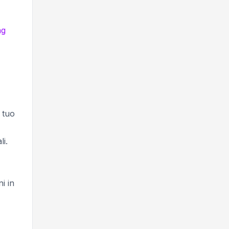
ng
l tuo
i.
i in