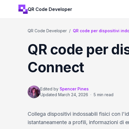
QR Code Developer
QR Code Developer
/
QR code per dispositivi in
QR code per dis
Connect
Edited by
Spencer Pines
Updated
March 24, 2026
·
5 min read
Collega dispositivi indossabili fisici con l'
istantaneamente a profili, informazioni di e