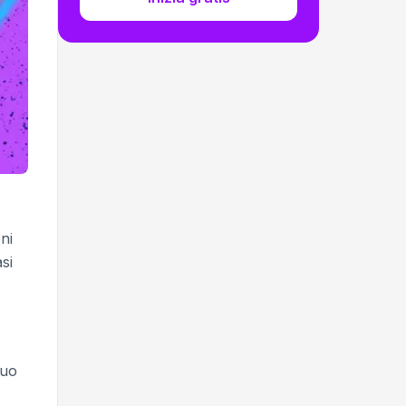
ni
si
tuo