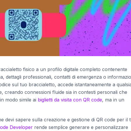
raccialetto fisico a un profilo digitale completo contenente
ia, dettagli professionali, contatti di emergenza o informazio
dice sul tuo braccialetto, accede istantaneamente a qualsia
e, creando connessioni fluide sia in contesti personali che
in modo simile ai
biglietti da visita con QR code
, ma in un
he devi sapere sulla creazione e gestione di QR code per il 
ode Developer
rende semplice generare e personalizzare