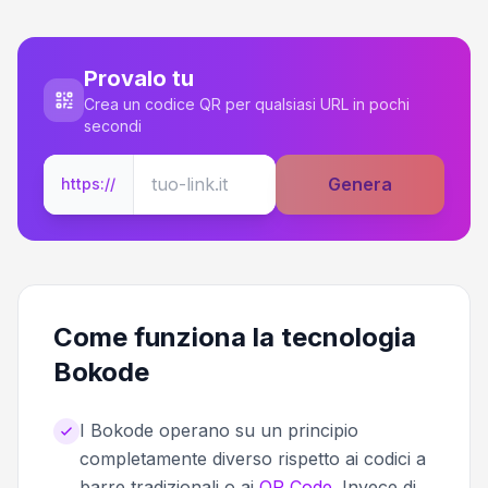
Provalo tu
Crea un codice QR per qualsiasi URL in pochi
secondi
Genera
https://
Come funziona la tecnologia
Bokode
I Bokode operano su un principio
completamente diverso rispetto ai codici a
barre tradizionali o ai
QR Code
. Invece di