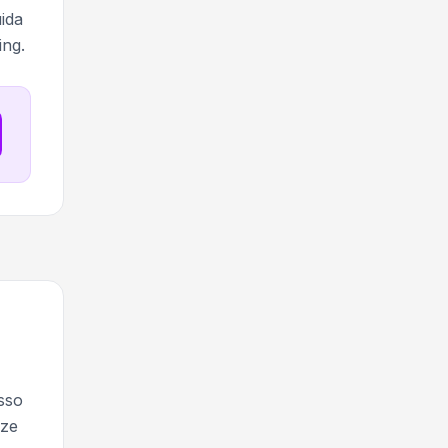
uida
ing.
esso
nze