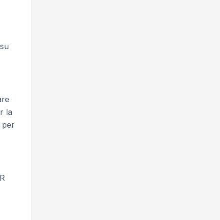
 su
are
r la
per
QR