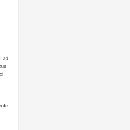
i ad
 tua
ci
ente