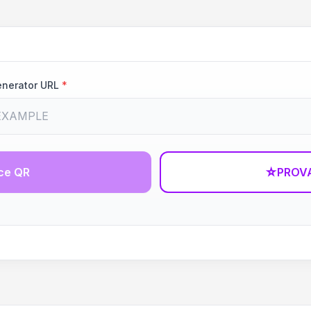
enerator URL
*
ce QR
☆
PROVA