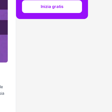
Inizia gratis
le
sia