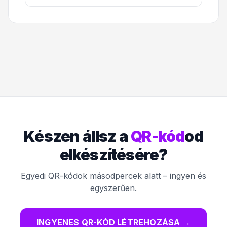
Készen állsz a
QR-kód
od
elkészítésére?
Egyedi QR-kódok másodpercek alatt – ingyen és
egyszerűen.
INGYENES QR-KÓD LÉTREHOZÁSA
→