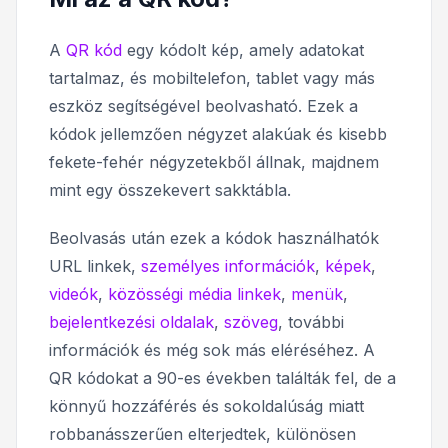
A
QR kód
egy kódolt kép, amely adatokat
tartalmaz, és mobiltelefon, tablet vagy más
eszköz segítségével beolvasható. Ezek a
kódok jellemzően négyzet alakúak és kisebb
fekete-fehér négyzetekből állnak, majdnem
mint egy összekevert sakktábla.
Beolvasás után ezek a kódok használhatók
URL linkek,
személyes információk
,
képek
,
videók
,
közösségi média linkek
,
menük
,
bejelentkezési oldalak
,
szöveg
, további
információk és még sok más eléréséhez. A
QR kódokat a 90-es években találták fel, de a
könnyű hozzáférés és sokoldalúság miatt
robbanásszerűen elterjedtek, különösen