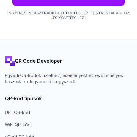
INGYENES REGISZTRÁCIÓ A LETÖLTÉSHEZ, TESTRESZABÁSHOZ
ÉS KÖVETÉSHEZ
QR Code Developer
Egyedi QR-kódok üzlethez, eseményekhez és személyes
használatra. Ingyenes és egyszerű.
QR-kód típusok
URL QR-kód
WiFi QR-kód
vCard QR-kód