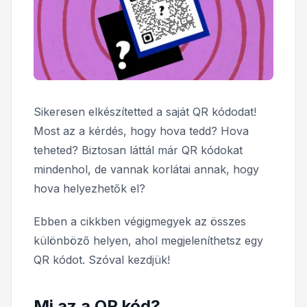
Sikeresen elkészítetted a saját QR kódodat!
Most az a kérdés, hogy hova tedd? Hova
teheted? Biztosan láttál már QR kódokat
mindenhol, de vannak korlátai annak, hogy
hova helyezhetők el?
Ebben a cikkben végigmegyek az összes
különböző helyen, ahol megjeleníthetsz egy
QR kódot. Szóval kezdjük!
Mi az a QR kód?