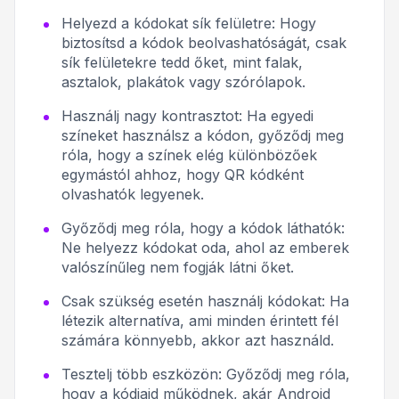
Helyezd a kódokat sík felületre:
Hogy
biztosítsd a kódok beolvashatóságát, csak
sík felületekre tedd őket, mint falak,
asztalok, plakátok vagy szórólapok.
Használj nagy kontrasztot:
Ha egyedi
színeket használsz a kódon, győződj meg
róla, hogy a színek elég különbözőek
egymástól ahhoz, hogy QR kódként
olvashatók legyenek.
Győződj meg róla, hogy a kódok láthatók:
Ne helyezz kódokat oda, ahol az emberek
valószínűleg nem fogják látni őket.
Csak szükség esetén használj kódokat:
Ha
létezik alternatíva, ami minden érintett fél
számára könnyebb, akkor azt használd.
Tesztelj több eszközön:
Győződj meg róla,
hogy a kódjaid működnek, akár Android