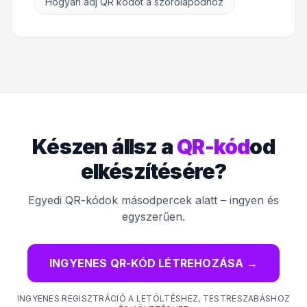
Hogyan adj QR kódot a szórólapodhoz
Készen állsz a
QR-kód
od
elkészítésére?
Egyedi QR-kódok másodpercek alatt – ingyen és
egyszerűen.
INGYENES QR-KÓD LÉTREHOZÁSA
→
INGYENES REGISZTRÁCIÓ A LETÖLTÉSHEZ, TESTRESZABÁSHOZ