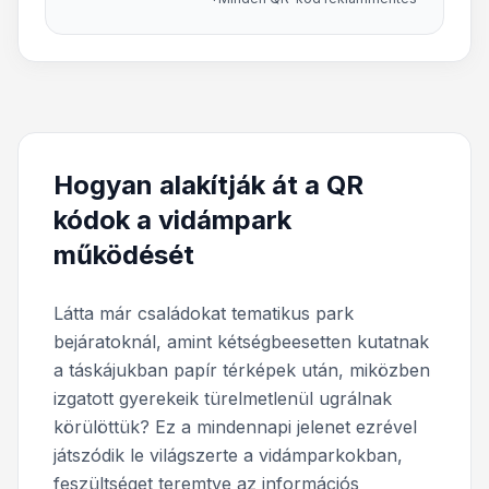
Hogyan alakítják át a QR
kódok a vidámpark
működését
Látta már családokat tematikus park
bejáratoknál, amint kétségbeesetten kutatnak
a táskájukban papír térképek után, miközben
izgatott gyerekeik türelmetlenül ugrálnak
körülöttük? Ez a mindennapi jelenet ezrével
játszódik le világszerte a vidámparkokban,
feszültséget teremtve az információs