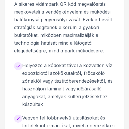
A sikeres vidámpark QR kód megvalósítás
megköveteli a vendégkényelem és működési
hatékonyság egyensúlyozását. Ezek a bevált
stratégiák segítenek elkerülni a gyakori
buktatókat, miközben maximalizálják a
technológia hatását mind a látogatói
elégedettségre, mind a park működésére.
Helyezze a kódokat távol a közvetlen víz
expozíciótól szökőkutaktól, fröcskölő
zónáktól vagy tisztítóberendezésektől, és
használjon laminált vagy időjárásálló
anyagokat, amelyek kültéri jelzésekhez
készültek
Vegyen fel többnyelvű utasításokat és
tartalék információkat, mivel a nemzetközi