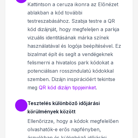
Kattintson a ceruza ikonra az Előnézet
ablakban a kód további
testreszabásához. Szabja testre a QR
kód dizájnját, hogy megfeleljen a parkja
vizuális identitásának márka színek
használatával és logója beépítésével. Ez
bizalmat épít és segít a vendégeknek
felismerni a hivatalos park kódokat a
potenciálisan rosszindulatú kódokkal
szemben. Dizájn inspirációért tekintse
meg
QR kód dizájn tippjeinket
.
Tesztelés különböző időjárási
körülmények között
Ellenőrizze, hogy a kódok megfelelően
olvashatók-e erős napfényben,
árnyékban és különböző időjárási