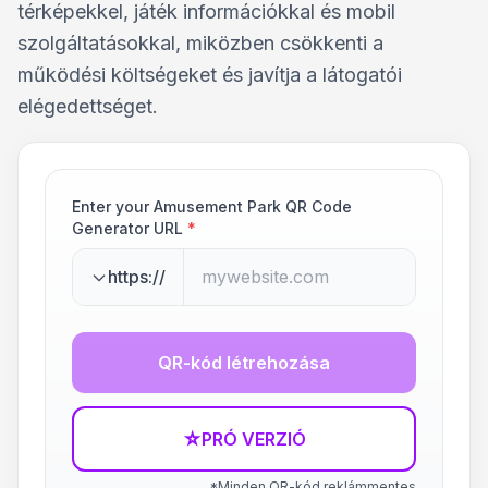
térképekkel, játék információkkal és mobil
szolgáltatásokkal, miközben csökkenti a
működési költségeket és javítja a látogatói
elégedettséget.
Enter your Amusement Park QR Code
Generator URL
*
https://
QR-kód létrehozása
☆
PRÓ VERZIÓ
*Minden QR-kód reklámmentes