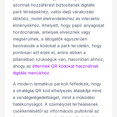
azonnali hozzáférést biztosítanak digitális
park térképekhez, valós idejű várakozási
időkhöz, mobil ételrendeléshez és interaktív
élményekhez. Ahelyett, hogy papír anyagokat
hordoznának, amelyek elvesznek vagy
megsérülnek, a látogatók egyszerűen
beolvassák a kódokat a park területén, hogy
pontosan azt érjék el, amire abban a
pillanatban szükségük van, hasonlóan ahhoz,
ahogy az
éttermek QR kódokat használnak
digitális menükhöz
.
A modern tematikus parkok felfedezik, hogy
a stratégiai QR kód elhelyezés átalakítja mind
a vendégelégedettséget, mind a működési
hatékonyságot. A személyzet terhelésének
csökkentésétől az információs pultoknál az