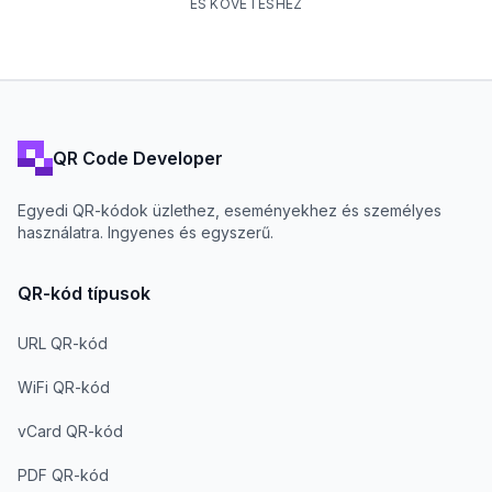
ÉS KÖVETÉSHEZ
QR Code Developer
Egyedi QR-kódok üzlethez, eseményekhez és személyes
használatra. Ingyenes és egyszerű.
QR-kód típusok
URL QR-kód
WiFi QR-kód
vCard QR-kód
PDF QR-kód