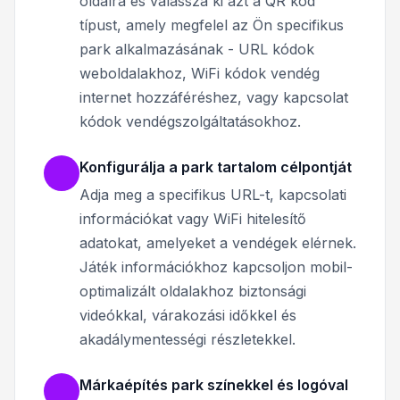
oldalra és válassza ki azt a QR kód
típust, amely megfelel az Ön specifikus
park alkalmazásának - URL kódok
weboldalakhoz, WiFi kódok vendég
internet hozzáféréshez, vagy kapcsolat
kódok vendégszolgáltatásokhoz.
Konfigurálja a park tartalom célpontját
Adja meg a specifikus URL-t, kapcsolati
információkat vagy WiFi hitelesítő
adatokat, amelyeket a vendégek elérnek.
Játék információkhoz kapcsoljon mobil-
optimalizált oldalakhoz biztonsági
videókkal, várakozási időkkel és
akadálymentességi részletekkel.
Márkaépítés park színekkel és logóval