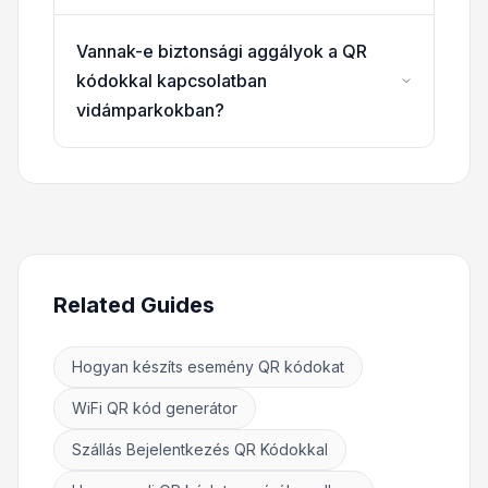
Vannak-e biztonsági aggályok a QR
kódokkal kapcsolatban
vidámparkokban?
Related Guides
Hogyan készíts esemény QR kódokat
WiFi QR kód generátor
Szállás Bejelentkezés QR Kódokkal