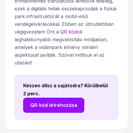
érintésmentes tranzakciók lehetővé tételéig,
ezek a digitális hidak összekapcsolják a fizikai
park infrastruktúrát a mobil-első
vendégelvárásokkal. Ebben az útmutatóban
végigvezetem Önt a
QR kódok
leghatékonyabb megvalósítási módjaiban,
amelyek a vidámpark élmény minden
aspektusát javítják. Szóval indítsuk el az
utazást!
Készen állsz a sajátodra? Körülbelül
2 perc
.
QR-kód létrehozása