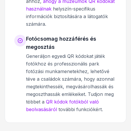
ahhoz,
ahogy a múzeumok QR kódokat
használnak
helyszín-specifikus
információk biztosítására a látogatók
számára.
Fotócsomag hozzáférés és
megosztás
Generáljon egyedi QR kódokat játék
fotókhoz és professzionális park
fotózási munkamenetekhez, lehetővé
téve a családok számára, hogy azonnal
megtekinthessék, megvásárolhassák és
megoszthassák emlékeiket. Tudjon meg
többet a
QR kódok fotókból való
beolvasásáról
további funkciókért.