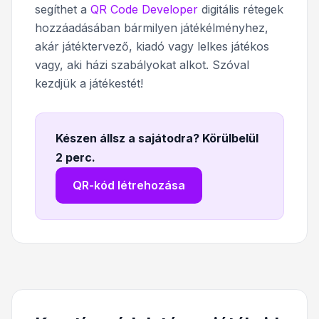
segíthet a
QR Code Developer
digitális rétegek
hozzáadásában bármilyen játékélményhez,
akár játéktervező, kiadó vagy lelkes játékos
vagy, aki házi szabályokat alkot. Szóval
kezdjük a játékestét!
Készen állsz a sajátodra? Körülbelül
2 perc
.
QR-kód létrehozása