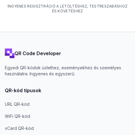
INGYENES REGISZTRÁCIÓ A LETÖLTÉSHEZ, TESTRESZABÁSHOZ
ÉS KÖVETÉSHEZ
QR Code Developer
Egyedi QR-kódok üzlethez, eseményekhez és személyes
használatra. Ingyenes és egyszerű.
QR-kód típusok
URL QR-kód
WiFi QR-kód
vCard QR-kód