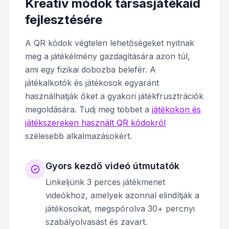
Kreatív módok társasjátékaid
fejlesztésére
A QR kódok végtelen lehetőségeket nyitnak
meg a játékélmény gazdagítására azon túl,
ami egy fizikai dobozba belefér. A
játékalkotók és játékosok egyaránt
használhatják őket a gyakori játékfrusztrációk
megoldására. Tudj meg többet a
játékokon és
játékszereken használt QR kódokról
szélesebb alkalmazásokért.
Gyors kezdő videó útmutatók
Linkeljünk 3 perces játékmenet
videókhoz, amelyek azonnal elindítják a
játékosokat, megspórolva 30+ percnyi
szabályolvasást és zavart.