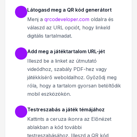
Látogasd meg a QR kód generátort
Menj a
qrcodeveloper.com
oldalra és
válaszd az URL opciót, hogy linkeld
digitális tartalmadat.
Add meg a játéktartalom URL-jét
Illeszd be a linket az útmutató
videódhoz, szabály PDF-hez vagy
játékkísérő weboldalhoz. Győződj meg
róla, hogy a tartalom gyorsan betöltődik
mobil eszközökön.
Testreszabás a játék témájához
Kattints a ceruza ikonra az Előnézet
ablakban a kód további
testreszabásához. Illeszd a QR kód