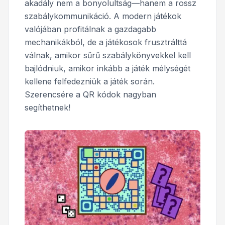
akadály nem a bonyolultság—hanem a rossz
szabálykommunikáció. A modern játékok
valójában profitálnak a gazdagabb
mechanikákból, de a játékosok frusztrálttá
válnak, amikor sűrű szabálykönyvekkel kell
bajlódniuk, amikor inkább a játék mélységét
kellene felfedezniük a játék során.
Szerencsére a QR kódok nagyban
segíthetnek!