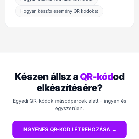
Hogyan készíts esemény QR kódokat
Készen állsz a
QR-kód
od
elkészítésére?
Egyedi QR-kódok másodpercek alatt – ingyen és
egyszerűen.
INGYENES QR-KÓD LÉTREHOZÁSA
→