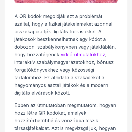
A QR kódok megoldják ezt a problémát
azáltal, hogy a fizikai játékelemeket azonnal
összekapcsolják digitális forrásokkal. A
játékosok beszkennelhetnek egy kódot a
dobozon, szabálykönyvben vagy játéktáblán,
hogy hozzáférjenek
videó útmutatókhoz
,
interaktív szabálymagyarázatokhoz, bónusz
forgatókönyvekhez vagy közösségi
tartalomhoz. Ez áthidalja a szakadékot a
hagyományos asztali játékok és a modern
digitális elvárások között.
Ebben az útmutatóban megmutatom, hogyan
hozz létre QR kódokat, amelyek
hozzáférhetőbbé és vonzóbbá teszik
társasjátékaidat. Azt is megvizsgáljuk, hogyan