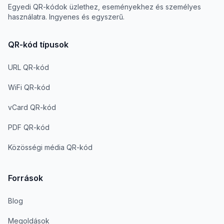
Egyedi QR-kódok üzlethez, eseményekhez és személyes
használatra. Ingyenes és egyszerű.
QR-kód típusok
URL QR-kód
WiFi QR-kód
vCard QR-kód
PDF QR-kód
Közösségi média QR-kód
Források
Blog
Megoldások