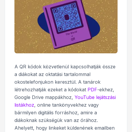
A QR kódok közvetlenül kapcsolhatják össze
a diákokat az oktatási tartalommal
okostelefonjukon keresztül. A tanárok
létrehozhatják ezeket a kódokat
PDF
-ekhez,
Google Drive mappákhoz,
YouTube lejátszási
listákhoz
, online tankönyvekhez vagy
bármilyen digitális forráshoz, amire a
diákoknak szükségük van az órához.
Ahelyett, hogy linkeket küldenének emailben