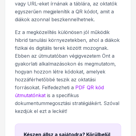
vagy URL-eket írnának a táblára, az oktatók
egyszerűen megjelenítik a QR kódot, amit a
diákok azonnal beszkennelhetnek.
Ez a megközelítés különösen jól működik
hibrid tanulási környezetekben, ahol a diákok
fizikai és digitális terek között mozognak.
Ebben az útmutatóban végigvezetem Önt a
gyakorlati alkalmazásokon és megmutatom,
hogyan hozzon létre kódokat, amelyek
hozzáférhetőbbé teszik az oktatási
forrásokat. Felfedezheti a
PDF QR kód
útmutatónkat
is a specifikus
dokumentummegosztási stratégiákért. Szóval
kezdjük el ezt a leckét!
Készen állsz a sajátodra? Körülbelül