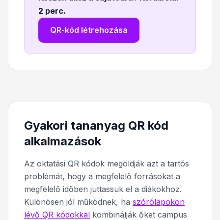
2 perc
.
QR-kód létrehozása
Gyakori tananyag QR kód
alkalmazások
Az oktatási QR kódok megoldják azt a tartós
problémát, hogy a megfelelő forrásokat a
megfelelő időben juttassuk el a diákokhoz.
Különösen jól működnek, ha
szórólapokon
lévő QR kódokkal
kombinálják őket campus