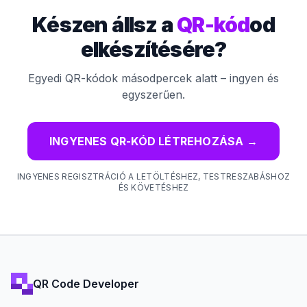
Készen állsz a
QR-kód
od
elkészítésére?
Egyedi QR-kódok másodpercek alatt – ingyen és
egyszerűen.
INGYENES QR-KÓD LÉTREHOZÁSA
→
INGYENES REGISZTRÁCIÓ A LETÖLTÉSHEZ, TESTRESZABÁSHOZ
ÉS KÖVETÉSHEZ
QR Code Developer