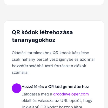
QR kódok létrehozása
tananyagokhoz
Oktatási tartalmakhoz QR kódok készítése
csak néhány percet vesz igénybe és azonnal
hozzáférhetőbbé teszi forrásait a diákok
számára.
Hozzáférés a QR kód generátorhoz
Látogassa meg a
qrcodeveloper.com
oldalt és válassza az URL opciót, hogy
link-alapú QR kódot hozzon létre