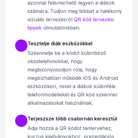
azonnal felismerhető legyen a diákok
számára. Tudjon meg többet a hatékony
vizuális tervezésről
QR kód tervezési
tippek
útmutatónkban.
Tesztelje diák eszközökkel
Szkennelje be a kódot különböző
okostelefonokkal, hogy
megbizonyosodjon róla, hogy
megbízhatóan működik iOS és Android
eszközökön, mivel a diákok különféle
telefonmodelleket és QR kód szkenner
alkalmazásokat használnak.
Terjeszsze több csatornán keresztül
Adja hozzá a QR kódot tantervéhez,
kurzus kiadványokhoz, prezentációs