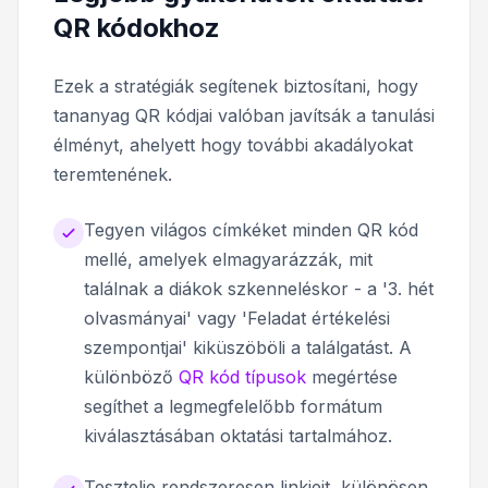
QR kódokhoz
Ezek a stratégiák segítenek biztosítani, hogy
tananyag QR kódjai valóban javítsák a tanulási
élményt, ahelyett hogy további akadályokat
teremtenének.
Tegyen világos címkéket minden QR kód
mellé, amelyek elmagyarázzák, mit
találnak a diákok szkenneléskor - a '3. hét
olvasmányai' vagy 'Feladat értékelési
szempontjai' kiküszöböli a találgatást. A
különböző
QR kód típusok
megértése
segíthet a legmegfelelőbb formátum
kiválasztásában oktatási tartalmához.
Tesztelje rendszeresen linkjeit, különösen