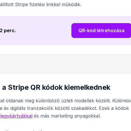
ított Stripe fizetési linkkel működik.
 2 perc
.
QR-kód létrehozása
l a Stripe QR kódok kiemelkednek
okat oldanak meg különböző üzleti modellek között. Különö
kai és digitális tranzakciók közötti szakadékot. Ezek a kódok
jegykártyákkal
és más marketing anyagokkal.