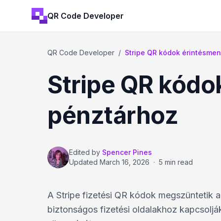
QR Code Developer
QR Code Developer
/
Stripe QR kódok érintésme
Stripe QR kódo
pénztárhoz
Edited by
Spencer Pines
Updated
March 16, 2026
·
5 min read
A Stripe fizetési QR kódok megszüntetik a 
biztonságos fizetési oldalakhoz kapcsoljá