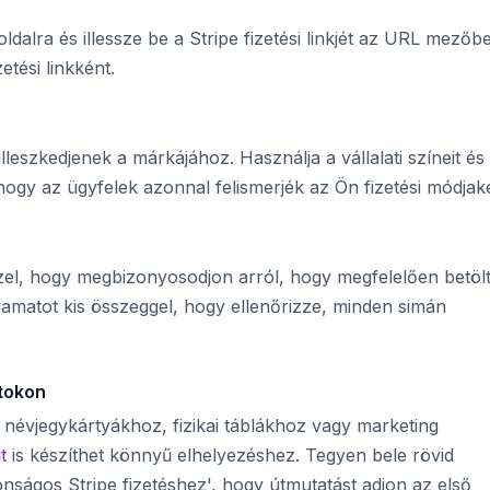
ldalra és illessze be a Stripe fizetési linkjét az URL mezőb
etési linkként.
lleszkedjenek a márkájához. Használja a vállalati színeit és
hogy az ügyfelek azonnal felismerjék az Ön fizetési módjak
el, hogy megbizonyosodjon arról, hogy megfelelően betölt
folyamatot kis összeggel, hogy ellenőrizze, minden simán
ntokon
névjegykártyákhoz, fizikai táblákhoz vagy marketing
t
is készíthet könnyű elhelyezéshez. Tegyen bele rövid
tonságos Stripe fizetéshez', hogy útmutatást adjon az első