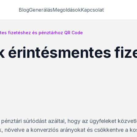
Blog
Generálás
Megoldások
Kapcsolat
ntes fizetéshez és pénztárhoz QR Code
k érintésmentes fiz
pénztári súrlódást azáltal, hogy az ügyfeleket közvetl
k, növelve a konverziós arányokat és csökkentve a ko