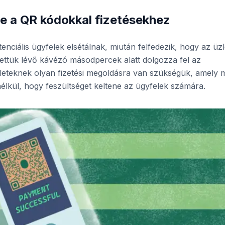
pe a QR kódokkal fizetésekhez
nciális ügyfelek elsétálnak, miután felfedezik, hogy az üzl
ettük lévő kávézó másodpercek alatt dolgozza fel az
leteknek olyan fizetési megoldásra van szükségük, amely 
 anélkül, hogy feszültséget keltene az ügyfelek számára.