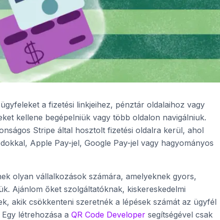
gyfeleket a fizetési linkjeihez, pénztár oldalaihoz vagy
-eket kellene begépelniük vagy több oldalon navigálniuk.
nságos Stripe által hosztolt fizetési oldalra kerül, ahol
módokkal, Apple Pay-jel, Google Pay-jel vagy hagyományos
nek olyan vállalkozások számára, amelyeknek gyors,
k. Ajánlom őket szolgáltatóknak, kiskereskedelmi
, akik csökkenteni szeretnék a lépések számát az ügyfél
t. Egy létrehozása a
QR Code Developer
segítségével csak