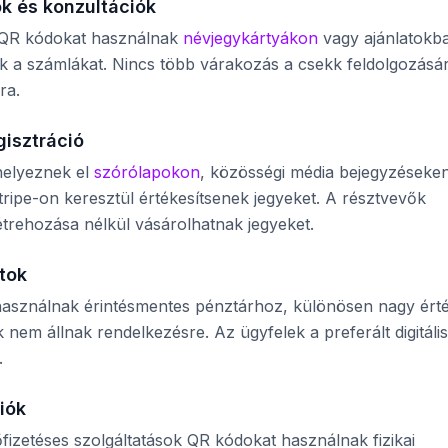
ok és konzultációk
 QR kódokat használnak
névjegykártyákon
vagy ajánlatokb
k a számlákat. Nincs több várakozás a csekk feldolgozásá
ra.
gisztráció
elyeznek el
szórólapokon
, közösségi média bejegyzéseke
ripe-on keresztül értékesítsenek jegyeket. A résztvevők
étrehozása nélkül vásárolhatnak jegyeket.
tok
 használnak érintésmentes pénztárhoz, különösen nagy ért
 nem állnak rendelkezésre. Az ügyfelek a preferált digitális
.
iók
fizetéses szolgáltatások QR kódokat használnak fizikai