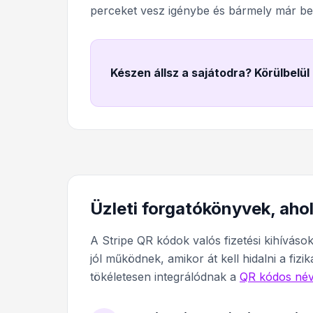
perceket vesz igénybe és bármely már beáll
Készen állsz a sajátodra? Körülbelül
Üzleti forgatókönyvek, aho
A Stripe QR kódok valós fizetési kihívás
jól működnek, amikor át kell hidalni a fizi
tökéletesen integrálódnak a
QR kódos név