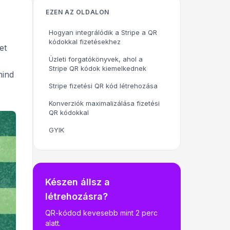
EZEN AZ OLDALON
Hogyan integrálódik a Stripe a QR
kódokkal fizetésekhez
et
Üzleti forgatókönyvek, ahol a
Stripe QR kódok kiemelkednek
mind
Stripe fizetési QR kód létrehozása
Konverziók maximalizálása fizetési
QR kódokkal
GYIK
Készen állsz a
létrehozásra?
QR-kódod kevesebb mint 2 perc
alatt.