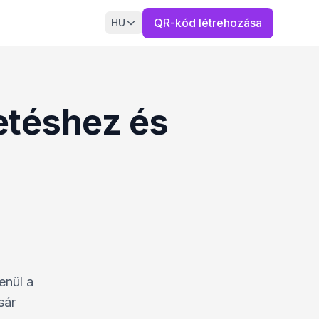
QR-kód létrehozása
HU
etéshez és
enül a
sár