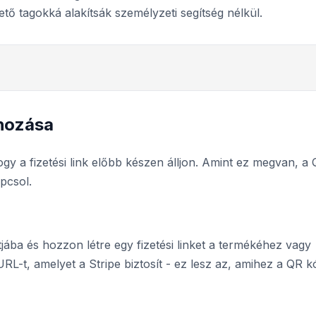
ető tagokká alakítsák személyzeti segítség nélkül.
ehozása
ogy a fizetési link előbb készen álljon. Amint ez megvan, a
pcsol.
tjába és hozzon létre egy fizetési linket a termékéhez vagy
 URL-t, amelyet a Stripe biztosít - ez lesz az, amihez a QR k