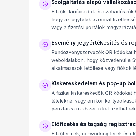
Szolgáltatás alapú vállalkozás
Edzők, tanácsadók és szabadúszók
hogy az ügyfelek azonnal fizethessé
vagy a fizetési portálok magyarázatá
Esemény jegyértékesítés és re
Rendezvényszervezők QR kódokat h
weboldalakon, hogy közvetlenül a St
alkalmazások letöltése vagy fiókok l
Kiskereskedelem és pop-up bol
A fizikai kiskereskedők QR kódokat
tételeknél vagy amikor kártyaolvasók
pénztárca módszerükkel fizethetnek
Előfizetés és tagság regisztrác
Edzőtermek, co-working terek és elő