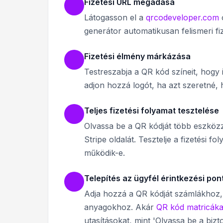
Fizetési URL megadása
Látogasson el a
qrcodeveloper.com
o
generátor automatikusan felismeri fiz
Fizetési élmény márkázása
Testreszabja a QR kód színeit, hogy i
adjon hozzá logót, ha azt szeretné, 
Teljes fizetési folyamat tesztelése
Olvassa be a QR kódját több eszközz
Stripe oldalát. Tesztelje a fizetési 
működik-e.
Telepítés az ügyfél érintkezési po
Adja hozzá a QR kódját számlákhoz, 
anyagokhoz. Akár
QR kód matricáka
utasításokat, mint 'Olvassa be a biz