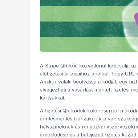
A Stripe QR kód közvetlenül kapcsolja az ü
előfizetési űrlapjaihoz anélkül, hogy URL
Amikor valaki beolvassa a kódját, egy bizto
elvégezheti a vásárlást mentett fizetési 
kártyákkal.
A fizetési QR kódok különösen jól működ
érintésmentes tranzakciókra van szükségü
helyszíneknek és rendezvényszervezőknek
érdeklődése és a befejezett fizetés közöt