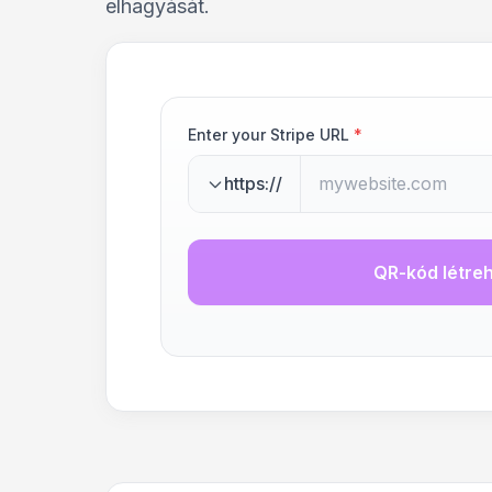
elhagyását.
Enter your Stripe URL
*
https://
QR-kód létre