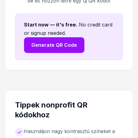
be és hozzon létre egy új QR kódot
Start now — it's free
.
No credit card
or signup needed.
Generate QR Code
Tippek nonprofit QR
kódokhoz
Használjon nagy kontrasztú színeket a