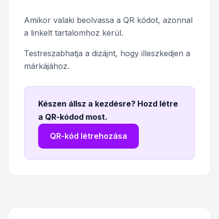
Amikor valaki beolvassa a QR kódot, azonnal
a linkelt tartalomhoz kerül.
Testreszabhatja a dizájnt, hogy illeszkedjen a
márkájához.
Készen állsz a kezdésre? Hozd létre
a QR-kódod most
.
QR-kód létrehozása