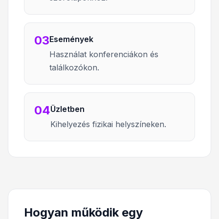
03
Események
Használat konferenciákon és
találkozókon.
04
Üzletben
Kihelyezés fizikai helyszíneken.
Hogyan működik egy