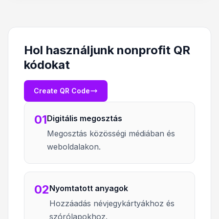
Hol használjunk nonprofit QR
kódokat
Create QR Code
01
Digitális megosztás
Megosztás közösségi médiában és
weboldalakon.
02
Nyomtatott anyagok
Hozzáadás névjegykártyákhoz és
szórólapokhoz.