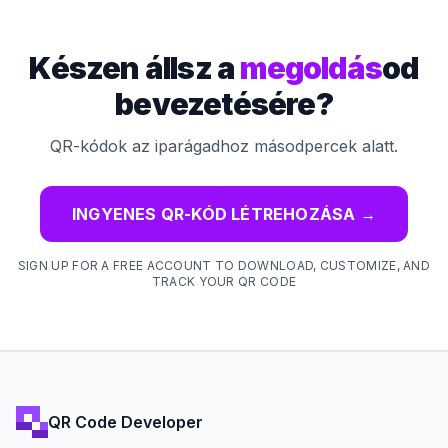
Készen állsz a
megoldás
od
bevezetésére?
QR-kódok az iparágadhoz másodpercek alatt.
INGYENES QR-KÓD LÉTREHOZÁSA
→
SIGN UP FOR A FREE ACCOUNT TO DOWNLOAD, CUSTOMIZE, AND
TRACK YOUR QR CODE
QR Code Developer