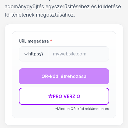
adománygyűjtés egyszerűsítéséhez és küldetése
történetének megosztásához.
URL megadása
*
https://
QR-kód létrehozása
☆
PRÓ VERZIÓ
*Minden QR-kód reklámmentes