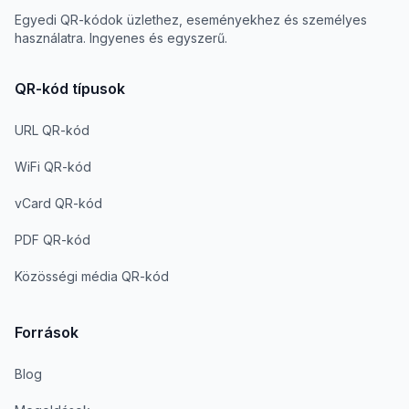
Egyedi QR-kódok üzlethez, eseményekhez és személyes
használatra. Ingyenes és egyszerű.
QR-kód típusok
URL QR-kód
WiFi QR-kód
vCard QR-kód
PDF QR-kód
Közösségi média QR-kód
Források
Blog