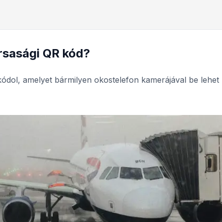
rsasági QR kód?
kódol, amelyet bármilyen okostelefon kamerájával be lehet