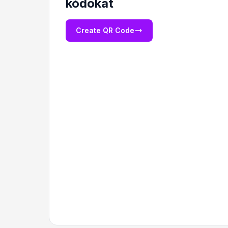
kódokat
Create QR Code