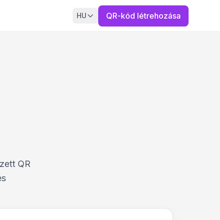
QR-kód létrehozása
HU
ezett QR
és