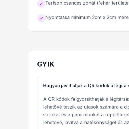
Tartson csendes zónát (fehér területe
Nyomtassa minimum 2cm x 2cm mére
GYIK
Hogyan javíthatják a QR kódok a légitár
A QR kódok felgyorsíthatják a légitársa
lehetővé teszik az utasok számára a di
sorokat és a papírmunkát a repülőtere
lehetővé, javítva a hatékonyságot és a