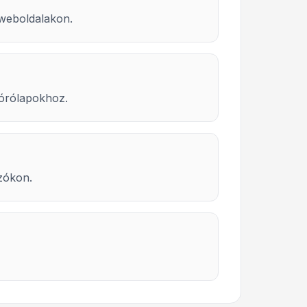
weboldalakon.
zórólapokhoz.
zókon.