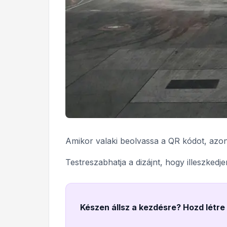
Amikor valaki beolvassa a QR kódot, azonn
Testreszabhatja a dizájnt, hogy illeszkedj
Készen állsz a kezdésre? Hozd létr