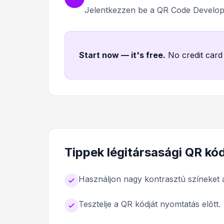
Jelentkezzen be a QR Code Develope
Start now — it's free
.
No credit card
Tippek légitársasági QR k
Használjon nagy kontrasztú színeket 
Tesztelje a QR kódját nyomtatás előtt.