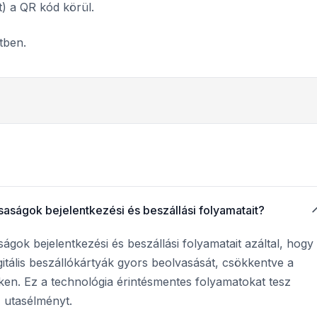
t) a QR kód körül.
tben.
saságok bejelentkezési és beszállási folyamatait?
ságok bejelentkezési és beszállási folyamatait azáltal, hogy
gitális beszállókártyák gyors beolvasását, csökkentve a
ken. Ez a technológia érintésmentes folyamatokat tesz
z utasélményt.