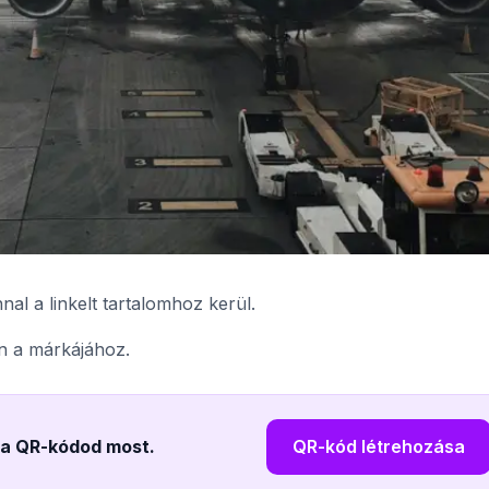
al a linkelt tartalomhoz kerül.
en a márkájához.
e a QR-kódod most
.
QR-kód létrehozása