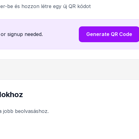
r-be és hozzon létre egy új QR kódot
 or signup needed.
Generate QR Code
ódokhoz
a jobb beolvasáshoz.