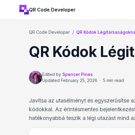
QR Code Developer
QR Code Developer
/
QR Kódok Légitársaságokn
QR Kódok Légi
Edited by
Spencer Pines
Updated
February 25, 2026
·
5 min read
Javítsa az utasélményt és egyszerűsítse a
kódokkal. Az érintésmentes bejelentkezést
hatékonyabbá teszik a légi utazást mind 