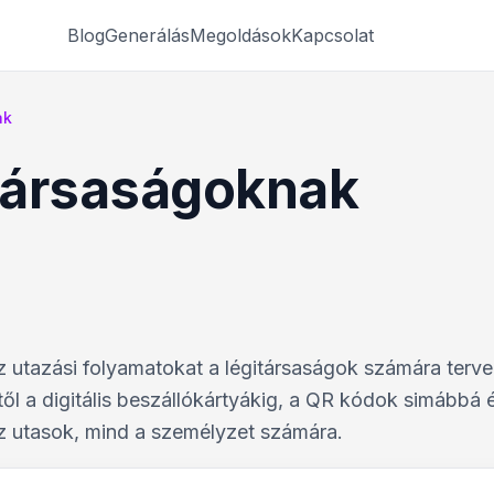
Blog
Generálás
Megoldások
Kapcsolat
ak
társaságoknak
z utazási folyamatokat a légitársaságok számára terv
ől a digitális beszállókártyákig, a QR kódok simábbá 
az utasok, mind a személyzet számára.