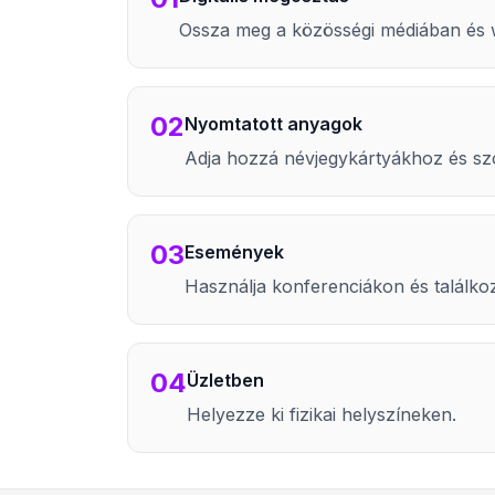
Ossza meg a közösségi médiában és 
02
Nyomtatott anyagok
Adja hozzá névjegykártyákhoz és s
03
Események
Használja konferenciákon és találko
04
Üzletben
Helyezze ki fizikai helyszíneken.