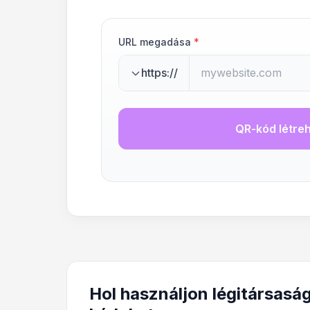
URL megadása
*
https://
QR-kód létre
Hol használjon légitársasá