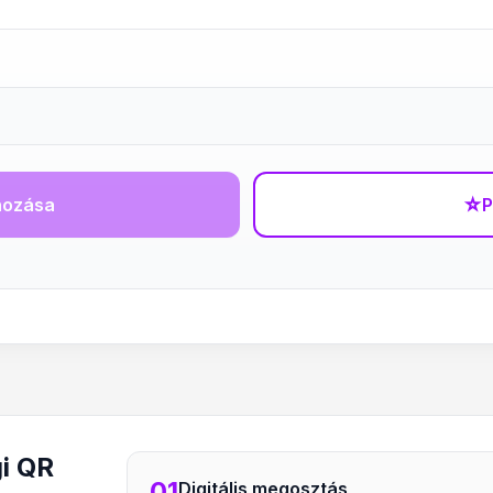
hozása
☆
P
gi QR
01
Digitális megosztás