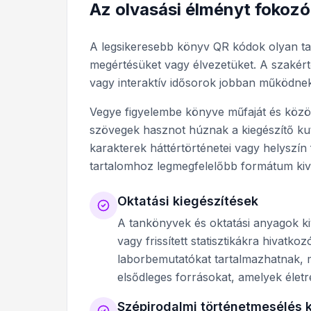
Az olvasási élményt fokozó
A legsikeresebb könyv QR kódok olyan ta
megértésüket vagy élvezetüket. A szakértő
vagy interaktív idősorok jobban működnek
Vegye figyelembe könyve műfaját és közöns
szövegek hasznot húznak a kiegészítő ku
karakterek háttértörténetei vagy helyszín 
tartalomhoz legmegfelelőbb formátum kiv
Oktatási kiegészítések
A tankönyvek és oktatási anyagok k
vagy frissített statisztikákra hivat
laborbemutatókat tartalmazhatnak, 
elsődleges forrásokat, amelyek életr
Szépirodalmi történetmesélés k