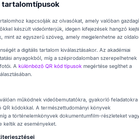
 tartalomtípusok
rtalomhoz kapcsolják az olvasókat, amely valóban gazdagí
kkel készült videóinterjúk, idegen kifejezések hangzó kiejt
, mint az egyszerű szöveg, amely megjelenhetne az oldalo
égét a digitális tartalom kiválasztásakor. Az akadémiai
tatási anyagokból, míg a szépirodalomban szerepelhetnek
fotói. A
különböző QR kód típusok
megértése segíthet a
álasztásában.
iválóan működnek videóbemutatókra, gyakorló feladatokra
kozó QR kódokkal. A természettudományi könyvek
míg a történelemkönyvek dokumentumfilm-részleteket vag
e keltik az eseményeket.
iterjesztései