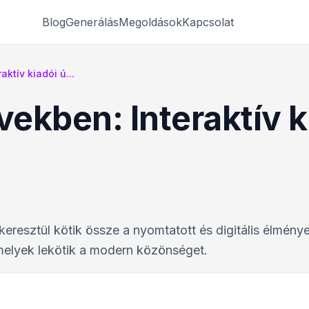
Blog
Generálás
Megoldások
Kapcsolat
ktív kiadói ú...
ekben: Interaktív k
resztül kötik össze a nyomtatott és digitális élménye
amelyek lekötik a modern közönséget.