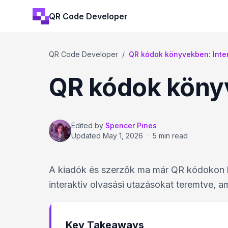
QR Code Developer
QR Code Developer
/
QR kódok könyvekben: Intera
QR kódok könyv
Edited by
Spencer Pines
Updated
May 1, 2026
·
5 min read
A kiadók és szerzők ma már QR kódokon ke
interaktív olvasási utazásokat teremtve, 
Key Takeaways