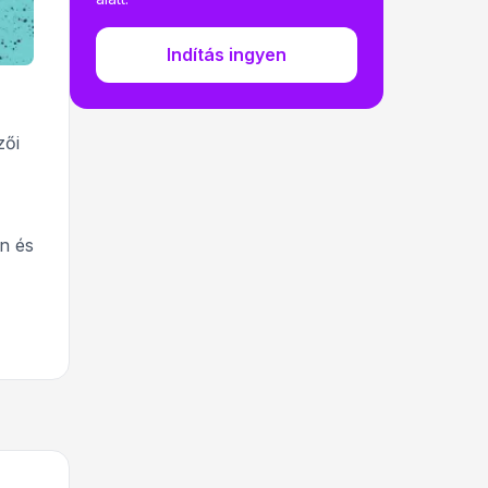
Indítás ingyen
zői
n és