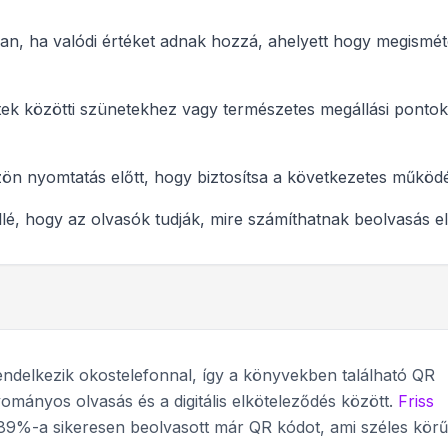
n, ha valódi értéket adnak hozzá, ahelyett hogy megism
etek közötti szünetekhez vagy természetes megállási ponto
ön nyomtatás előtt, hogy biztosítsa a következetes működ
lé, hogy az olvasók tudják, mire számíthatnak beolvasás el
rendelkezik okostelefonnal, így a könyvekben található QR
mányos olvasás és a digitális elköteleződés között.
Friss
89%-a sikeresen beolvasott már QR kódot, ami széles körű