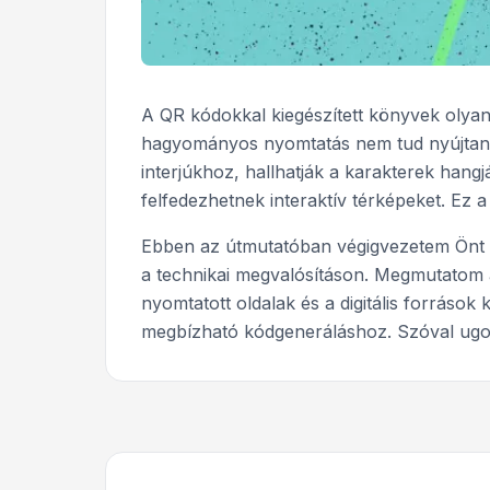
A QR kódokkal kiegészített könyvek olya
hagyományos nyomtatás nem tud nyújtani.
interjúkhoz, hallhatják a karakterek hang
felfedezhetnek interaktív térképeket. Ez a 
Ebben az útmutatóban végigvezetem Önt a 
a technikai megvalósításon. Megmutatom a
nyomtatott oldalak és a digitális források
megbízható kódgeneráláshoz. Szóval ugor