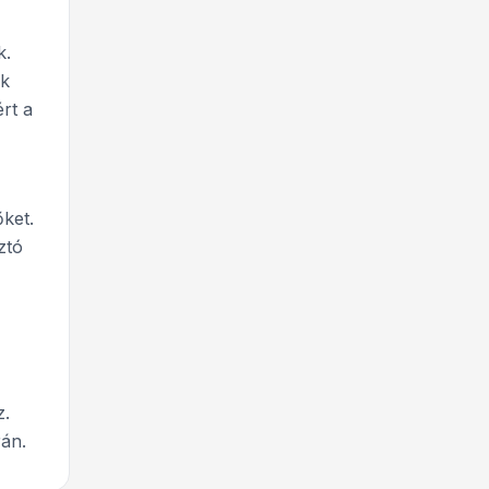
k.
ok
ért a
ket.
ztó
z.
rán.