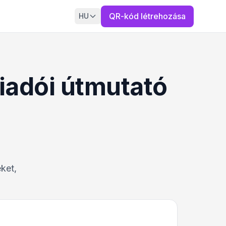
QR-kód létrehozása
HU
iadói útmutató
ket,