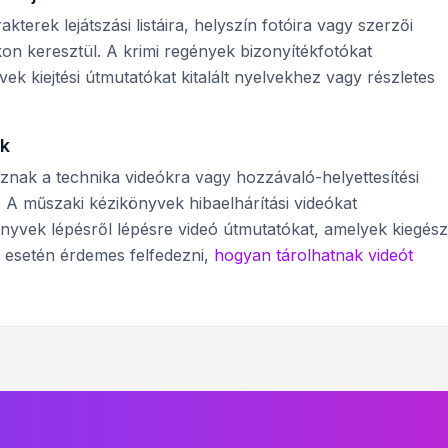
erek lejátszási listáira, helyszín fotóira vagy szerzői
 keresztül. A krimi regények bizonyítékfotókat
ek kiejtési útmutatókat kitalált nyelvekhez vagy részletes
ok
nak a technika videókra vagy hozzávaló-helyettesítési
A műszaki kézikönyvek hibaelhárítási videókat
yvek lépésről lépésre videó útmutatókat, amelyek kiegészí
m esetén érdemes felfedezni,
hogyan tárolhatnak videót