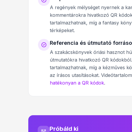
A regények mélységet nyernek a karakt
kommentárokra hivatkozó QR kódokon
tartalmazhatnak, míg a fantasy könyv
térképeket.
Referencia és útmutató forrás
A szakácskönyvek óriási hasznot húz
útmutatókra hivatkozó QR kódokból. 
tartalmazhatnak, míg a kézműves kön
az írásos utasításokat. Videótartalo
hatékonyan a QR kódok
.
Próbáld ki