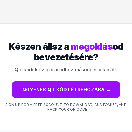
Készen állsz a
megoldás
od
bevezetésére?
QR-kódok az iparágadhoz másodpercek alatt.
INGYENES QR-KÓD LÉTREHOZÁSA
→
SIGN UP FOR A FREE ACCOUNT TO DOWNLOAD, CUSTOMIZE, AND
TRACK YOUR QR CODE