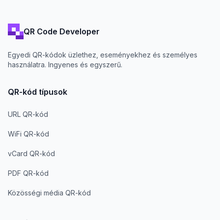
QR Code Developer
Egyedi QR-kódok üzlethez, eseményekhez és személyes
használatra. Ingyenes és egyszerű.
QR-kód típusok
URL QR-kód
WiFi QR-kód
vCard QR-kód
PDF QR-kód
Közösségi média QR-kód