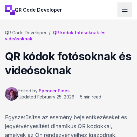
QR Code Developer
QR Code Developer
/
QR kódok fotósoknak és
videósoknak
QR kódok fotósoknak és
videósoknak
Edited by
Spencer Pines
Updated
February 25, 2026
·
5 min read
Egyszerűsítse az esemény bejelentkezéseket és
jegyérvényesítést dinamikus QR kódokkal,
amelyek az Ön rendezvényeihez igazodnak.