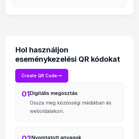
Hol használjon
eseménykezelési QR kódokat
Create QR Code
01
Digitális megosztás
Ossza meg közösségi médiában és
weboldalakon.
02
Nyomtatott anyagok