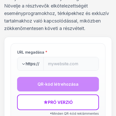
Növelje a résztvevők elkötelezettségét
eseményprogramokhoz, térképekhez és exkluzív
tartalmakhoz való kapcsolódással, miközben
zökkenőmentesen követi a részvételt.
URL megadása
*
https://
QR-kód létrehozása
☆
PRÓ VERZIÓ
*Minden QR-kód reklámmentes