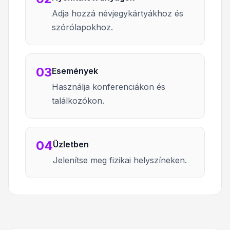
Adja hozzá névjegykártyákhoz és
szórólapokhoz.
03
Események
Használja konferenciákon és
találkozókon.
04
Üzletben
Jelenítse meg fizikai helyszíneken.