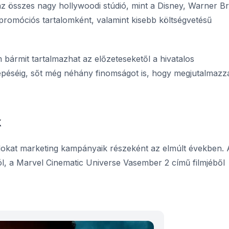
az összes nagy hollywoodi stúdió, mint a Disney, Warner Br
promóciós tartalomként, valamint kisebb költségvetésű
bármit tartalmazhat az előzeteseketől a hivatalos
péséig, sőt még néhány finomságot is, hogy megjutalmazz
k
okat marketing kampányaik részeként az elmúlt években. 
ól, a Marvel Cinematic Universe
Vasember 2
című filmjéből