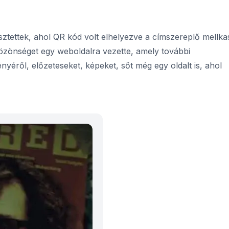
jesztettek, ahol QR kód volt elhelyezve a címszereplő mellk
özönséget egy weboldalra vezette, amely további
nyéről, előzeteseket, képeket, sőt még egy oldalt is, ahol