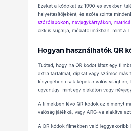
Ezeket a kódokat az 1990-es években ta
helyettesítőjeként, és azóta szinte minde
szórólapokon
,
névjegykártyákon
,
matric
cikk is sugallja, médiaformákban, mint a T
Hogyan használhatók QR k
Tudtad, hogy ha QR kódot látsz egy filmb
extra tartalmat, díjakat vagy számos más
lényegében csak képek a valós világban, 
ugyanúgy, mint egy plakáton vagy névjeg
A filmekben lévő QR kódok az élményt mag
valóság játékká, vagy ARG-vá alakítva azt
A QR kódok filmekben való leggyakoribb 