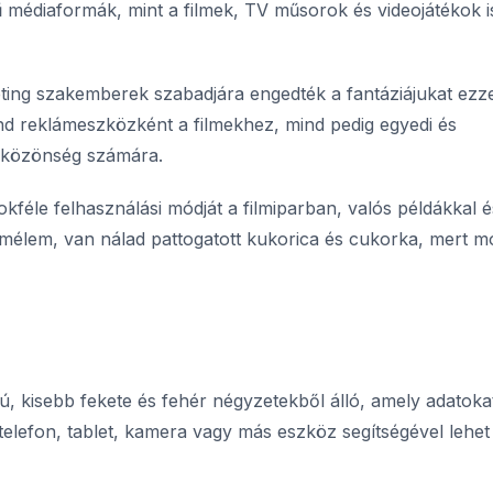
 médiaformák, mint a filmek, TV műsorok és videojátékok i
eting szakemberek szabadjára engedték a fantáziájukat ezze
nd reklámeszközként a filmekhez, mind pedig egyedi és
a közönség számára.
kféle felhasználási módját a filmiparban, valós példákkal é
emélem, van nálad pattogatott kukorica és cukorka, mert m
ú, kisebb fekete és fehér négyzetekből álló, amely adatoka
telefon, tablet, kamera vagy más eszköz segítségével lehet