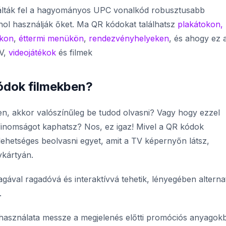
lálták fel a hagyományos UPC vonalkód robusztusabb
nhol használják őket. Ma QR kódokat találhatsz
plakátokon,
ákon
,
éttermi menükön
,
rendezvényhelyeken
, és ahogy ez 
V,
videojátékok
és filmek
ódok filmekben?
en, akkor valószínűleg be tudod olvasni? Vagy hogy ezzel
 finomságot kaphatsz? Nos, ez igaz! Mivel a QR kódok
lehetséges beolvasni egyet, amit a TV képernyőn látsz,
ykártyán.
ával ragadóvá és interaktívvá tehetik, lényegében alterna
.
használata messze a megjelenés előtti promóciós anyagok