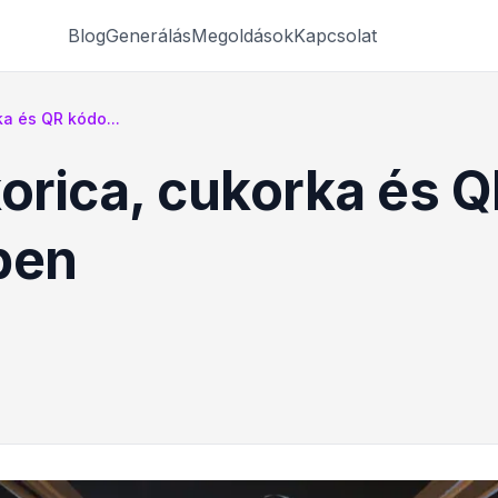
Blog
Generálás
Megoldások
Kapcsolat
ka és QR kódo...
korica, cukorka és 
ben