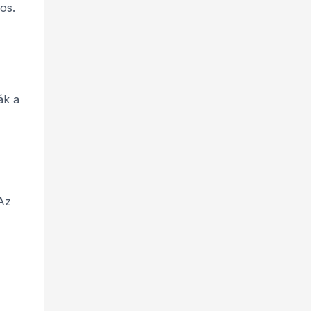
os.
ák a
Az