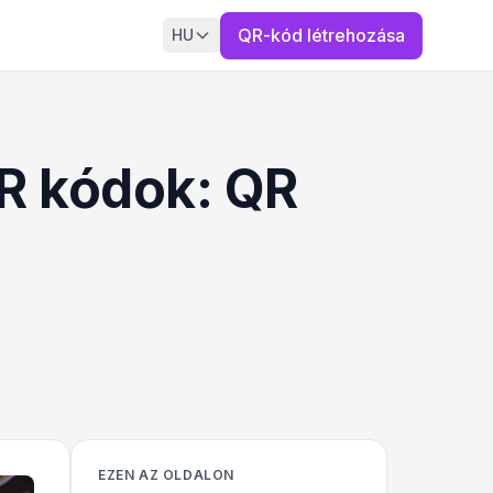
QR-kód létrehozása
HU
QR kódok: QR
EZEN AZ OLDALON