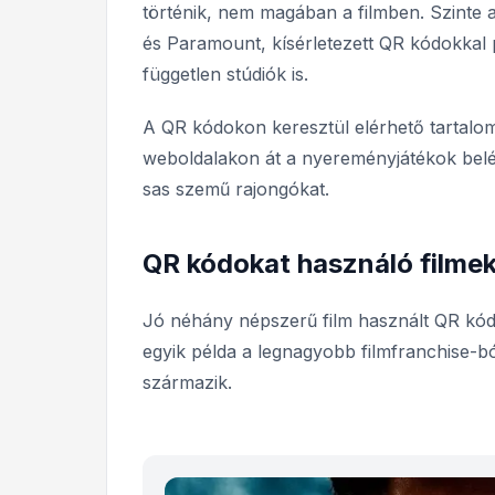
történik, nem magában a filmben. Szinte 
és Paramount, kísérletezett QR kódokkal 
független stúdiók is.
A QR kódokon keresztül elérhető tartalom 
weboldalakon át a nyereményjátékok belé
sas szemű rajongókat.
QR kódokat használó filme
Jó néhány népszerű film használt QR kód
egyik példa a legnagyobb filmfranchise-b
származik.