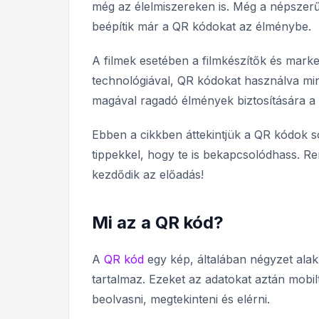
még az élelmiszereken is. Még a népszerű
beépítik már a QR kódokat az élménybe.
A filmek esetében a filmkészítők és mark
technológiával, QR kódokat használva mi
magával ragadó élmények biztosítására 
Ebben a cikkben áttekintjük a QR kódok so
tippekkel, hogy te is bekapcsolódhass. R
kezdődik az előadás!
Mi az a QR kód?
A
QR kód
egy kép, általában négyzet alak
tartalmaz. Ezeket az adatokat aztán mobil
beolvasni, megtekinteni és elérni.