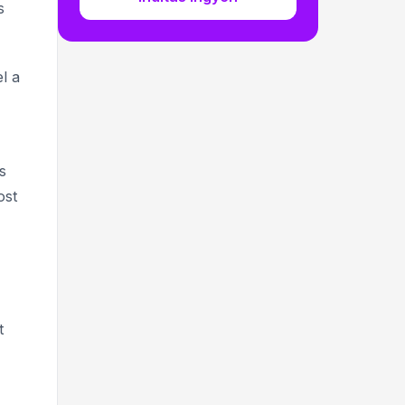
s
l a
s
ost
t