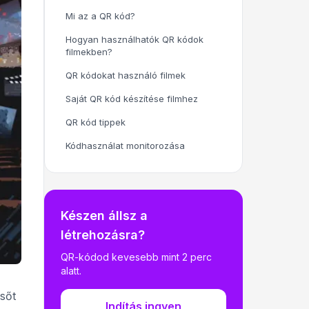
Mi az a QR kód?
Hogyan használhatók QR kódok
filmekben?
QR kódokat használó filmek
Saját QR kód készítése filmhez
QR kód tippek
Kódhasználat monitorozása
Készen állsz a
létrehozásra?
QR-kódod kevesebb mint 2 perc
alatt.
sőt
Indítás ingyen