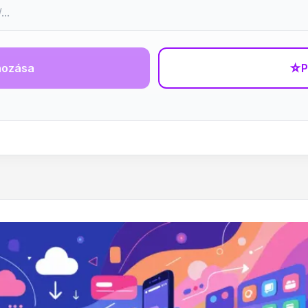
hozása
☆
P