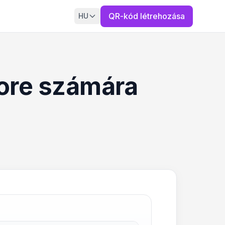
QR-kód létrehozása
HU
tore számára