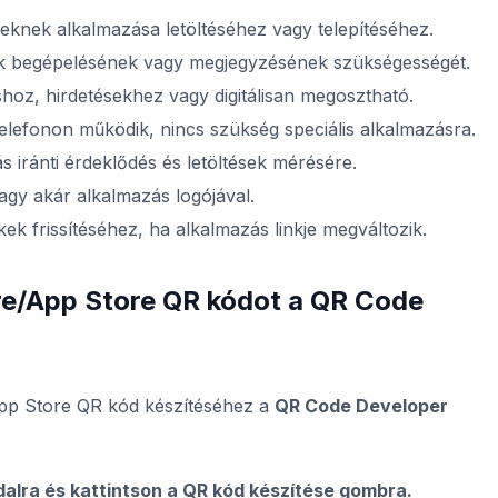
eknek alkalmazása letöltéséhez vagy telepítéséhez.
ek begépelésének vagy megjegyzésének szükségességét.
oz, hirdetésekhez vagy digitálisan megosztható.
lefonon működik, nincs szükség speciális alkalmazásra.
 iránti érdeklődés és letöltések mérésére.
agy akár alkalmazás logójával.
ek frissítéséhez, ha alkalmazás linkje megváltozik.
re/App Store QR kódot a QR Code
App Store QR kód készítéséhez a
QR Code Developer
dalra és kattintson a QR kód készítése gombra.