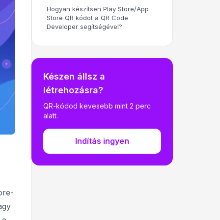
Hogyan készítsen Play Store/App
Store QR kódot a QR Code
Developer segítségével?
Készen állsz a
létrehozásra?
QR-kódod kevesebb mint 2 perc
alatt.
Indítás ingyen
ore-
agy