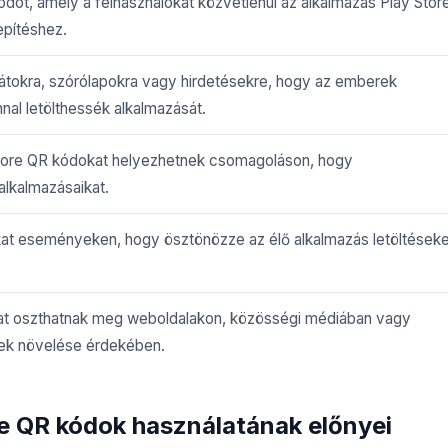
ot, amely a felhasználókat közvetlenül az alkalmazás Play Stor
lepítéshez.
átokra, szórólapokra vagy hirdetésekre, hogy az emberek
al letölthessék alkalmazását.
Store QR kódokat helyezhetnek csomagoláson, hogy
alkalmazásaikat.
t eseményeken, hogy ösztönözze az élő alkalmazás letöltéseke
at oszthatnak meg weboldalakon, közösségi médiában vagy
sek növelése érdekében.
e QR kódok használatának előnyei