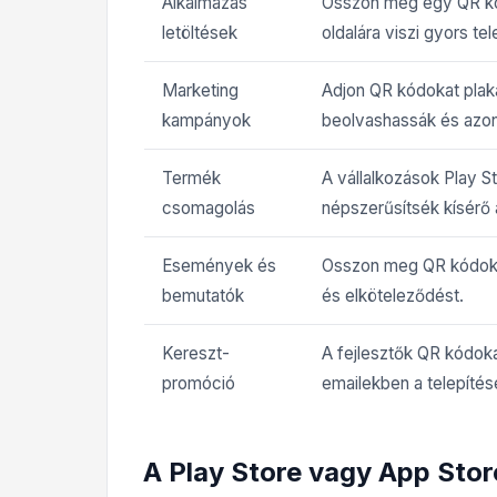
Alkalmazás
Osszon meg egy QR kód
letöltések
oldalára viszi gyors te
Marketing
Adjon QR kódokat plak
kampányok
beolvashassák és azonn
Termék
A vállalkozások Play 
csomagolás
népszerűsítsék kísérő 
Események és
Osszon meg QR kódoka
bemutatók
és elköteleződést.
Kereszt-
A fejlesztők QR kódok
promóció
emailekben a telepíté
A Play Store vagy App Stor