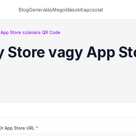
Blog
Generálás
Megoldások
Kapcsolat
y App Store számára QR Code
y Store vagy App S
Or App Store URL
*