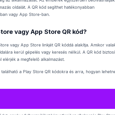
eg az alkalmazását. Az emberek egyszerűen beolvashatják
mazás oldalát. A QR kód segíthet hatékonyabban
e-ban vagy App Store-ban.
tore vagy App Store QR kód?
ore vagy App Store linkjét QR kóddá alakítja. Amikor valak
dalára kerül gépelés vagy keresés nélkül. A QR kód biztosít
 elérjék a megfelelő alkalmazást.
 található a Play Store QR kódokra és arra, hogyan lehetn