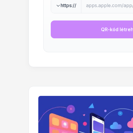
https://
QR-kód létre