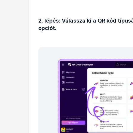
2. lépés: Válassza ki a QR kód típu
opciót.