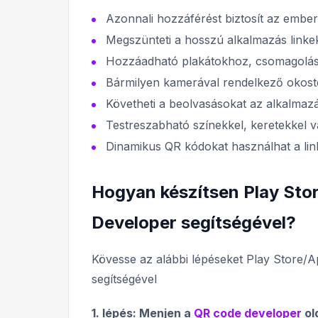
Azonnali hozzáférést biztosít az ember
Megszünteti a hosszú alkalmazás link
Hozzáadható plakátokhoz, csomagolásh
Bármilyen kamerával rendelkező okoste
Követheti a beolvasásokat az alkalmazás
Testreszabható színekkel, keretekkel v
Dinamikus QR kódokat használhat a link
Hogyan készítsen Play Sto
Developer segítségével?
Kövesse az alábbi lépéseket Play Store/
segítségével
1. lépés: Menjen a
QR code developer
ol