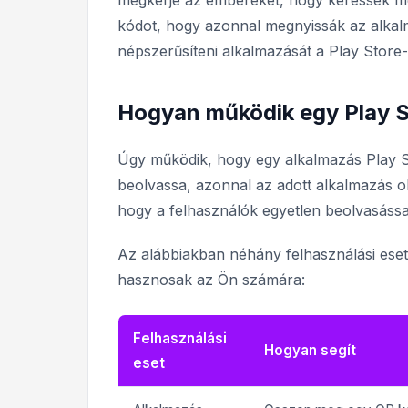
megkérje az embereket, hogy keressék m
kódot, hogy azonnal megnyissák az alkal
népszerűsíteni alkalmazását a Play Stor
Hogyan működik egy Play S
Úgy működik, hogy egy alkalmazás Play St
beolvassa, azonnal az adott alkalmazás ol
hogy a felhasználók egyetlen beolvasással
Az alábbiakban néhány felhasználási eset
hasznosak az Ön számára:
Felhasználási
Hogyan segít
eset