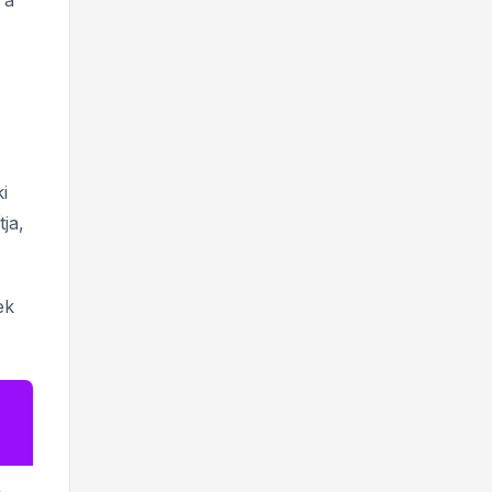
 a
i
ja,
ek