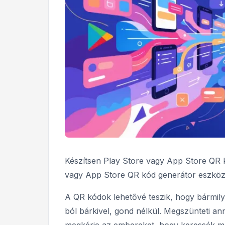
Készítsen Play Store vagy App Store QR 
vagy App Store QR kód generátor eszköz
A QR kódok lehetővé teszik, hogy bármil
ból bárkivel, gond nélkül. Megszünteti an