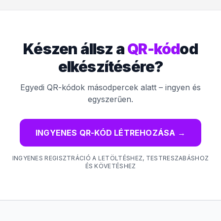
Készen állsz a
QR-kód
od
elkészítésére?
Egyedi QR-kódok másodpercek alatt – ingyen és
egyszerűen.
INGYENES QR-KÓD LÉTREHOZÁSA
→
INGYENES REGISZTRÁCIÓ A LETÖLTÉSHEZ, TESTRESZABÁSHOZ
ÉS KÖVETÉSHEZ