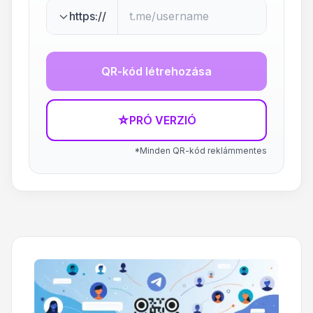
https://
QR-kód létrehozása
☆
PRÓ VERZIÓ
*Minden QR-kód reklámmentes