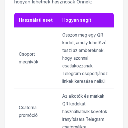
hogyan lehetnek hasznosak Önnek:
Használati eset
Hogyan segít
Osszon meg egy QR
kódot, amely lehetővé
teszi az embereknek,
Csoport
hogy azonnal
meghívók
csatlakozzanak
Telegram csoportjához
linkek keresése nélkül.
Az alkotók és márkák
QR kódokat
Csatorna
használhatnak követők
promóció
irányítására Telegram
csatornáikra.