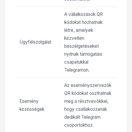
A vállalkozások QR
kódokat hozhatnak
létre, amelyek
közvetlen
Ügyfélszolgálat
beszélgetéseket
nyitnak támogatási
csapatukkal
Telegramon.
Az eseményszervezők
QR kódokat oszthatnak
Esemény
meg a résztvevőkkel,
közösségek
hogy csatlakozzanak
dedikált Telegram
csoportokhoz.