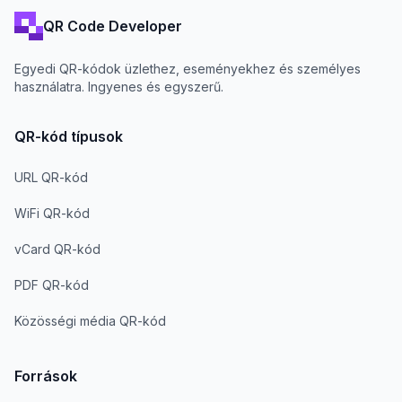
QR Code Developer
Egyedi QR-kódok üzlethez, eseményekhez és személyes
használatra. Ingyenes és egyszerű.
QR-kód típusok
URL QR-kód
WiFi QR-kód
vCard QR-kód
PDF QR-kód
Közösségi média QR-kód
Források