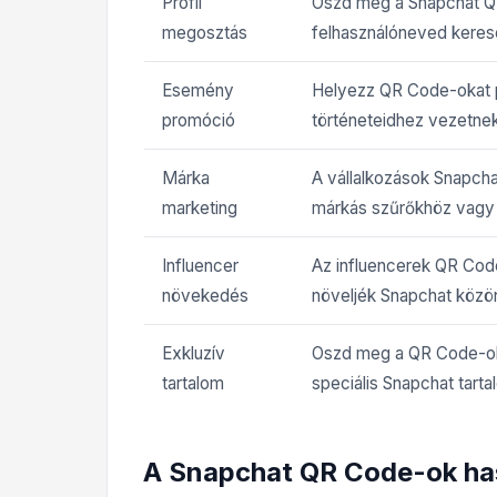
Profil
Oszd meg a Snapchat Q
megosztás
felhasználóneved keresé
Esemény
Helyezz QR Code-okat p
promóció
történeteidhez vezetnek 
Márka
A vállalkozások Snapch
marketing
márkás szűrőkhöz vagy
Influencer
Az influencerek QR Cod
növekedés
növeljék Snapchat közö
Exkluzív
Oszd meg a QR Code-oka
tartalom
speciális Snapchat tart
A Snapchat QR Code-ok ha