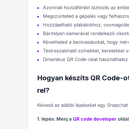
Azonnali hozzáférést biztosíts az emb
Megszünteted a gépelés vagy felhaszn
Hozzáadható plakátokhoz, csomagolásh
Bármilyen kamerával rendelkező okoste
Követheted a beolvasásokat, hogy mérd 
Testreszabható színekkel, keretekkel v
Dinamikus QR Code-okat használhatsz li
Hogyan készíts QR Code-o
rel?
Kövesd az alábbi lépéseket egy Snapcha
1. lépés: Menj a
QR code developer
oldal