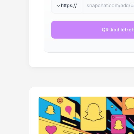
https://
QR-kód létre