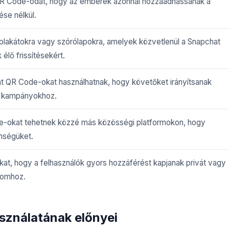
R Code-odat, hogy az emberek azonnal hozzáadhassanak a
se nélkül.
lakátokra vagy szórólapokra, amelyek közvetlenül a Snapchat
élő frissítésekért.
at QR Code-okat használhatnak, hogy követőket irányítsanak
 kampányokhoz.
e-okat tehetnek közzé más közösségi platformokon, hogy
nségüket.
t, hogy a felhasználók gyors hozzáférést kapjanak privát vagy
alomhoz.
sználatának előnyei