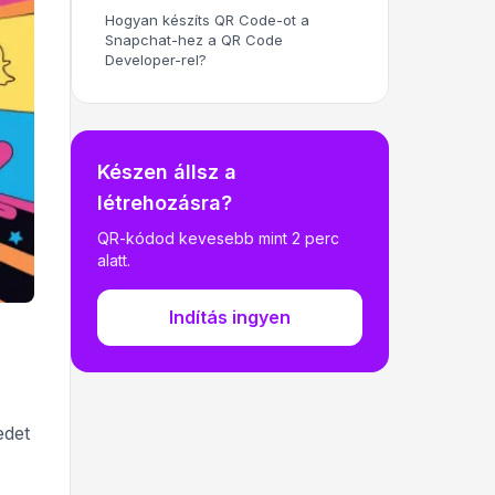
Hogyan készíts QR Code-ot a
Snapchat-hez a QR Code
Developer-rel?
Készen állsz a
létrehozásra?
QR-kódod kevesebb mint 2 perc
alatt.
Indítás ingyen
edet