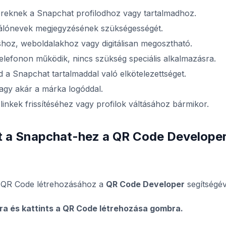
ereknek a Snapchat profilodhoz vagy tartalmadhoz.
álónevek megjegyzésének szükségességét.
oz, weboldalakhoz vagy digitálisan megosztható.
lefonon működik, nincs szükség speciális alkalmazásra.
a Snapchat tartalmaddal való elkötelezettséget.
agy akár a márka logóddal.
nkek frissítéséhez vagy profilok váltásához bármikor.
t a Snapchat-hez a QR Code Develope
t QR Code létrehozásához a
QR Code Developer
segítségév
ra és kattints a QR Code létrehozása gombra.