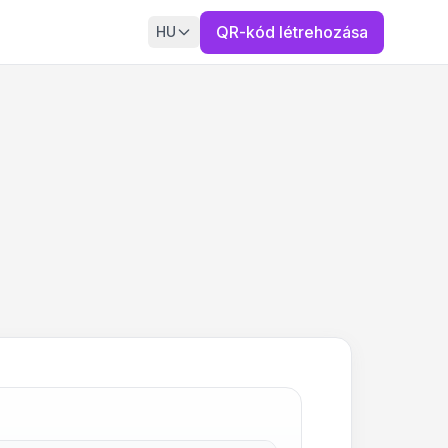
QR-kód létrehozása
HU