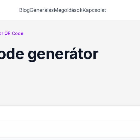
Blog
Generálás
Megoldások
Kapcsolat
or QR Code
ode generátor