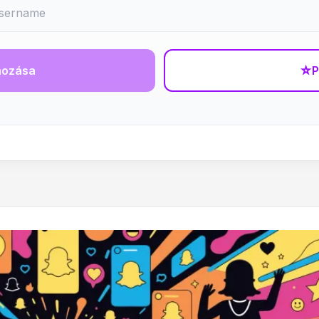
hozása
☆
P