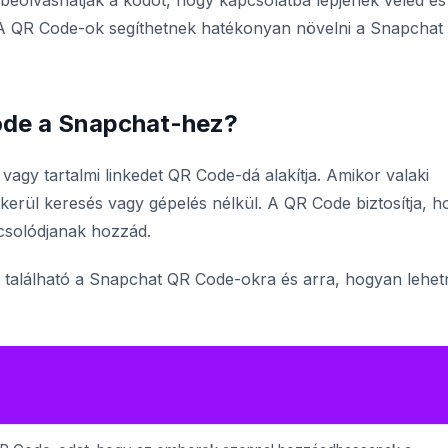
eolvashatják a kódot, hogy kapcsolatba lépjenek veled és
 A QR Code-ok segíthetnek hatékonyan növelni a Snapchat
de a Snapchat-hez?
agy tartalmi linkedet QR Code-dá alakítja. Amikor valaki
kerül keresés vagy gépelés nélkül. A QR Code biztosítja, h
csolódjanak hozzád.
t található a Snapchat QR Code-okra és arra, hogyan lehe