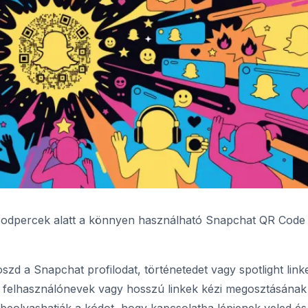
odpercek alatt a könnyen használható Snapchat QR Code
zd a Snapchat profilodat, történetedet vagy spotlight link
a felhasználónevek vagy hosszú linkek kézi megosztásának