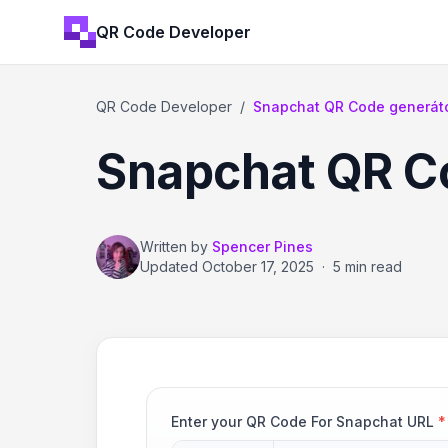
QR Code Developer
QR Code Developer
/
Snapchat QR Code generát
Snapchat QR C
Written by
Spencer Pines
Updated
October 17, 2025
·
5 min read
Enter your QR Code For Snapchat URL
*