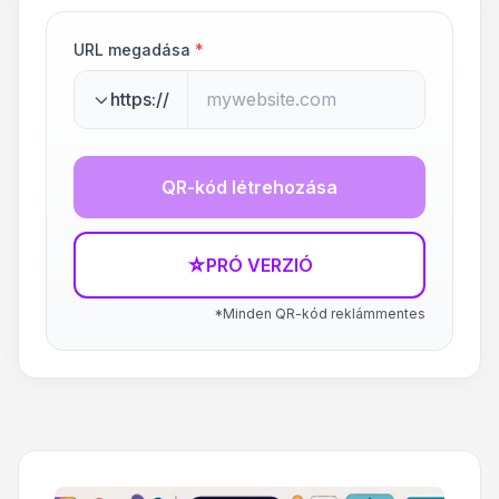
URL megadása
*
https://
QR-kód létrehozása
☆
PRÓ VERZIÓ
*Minden QR-kód reklámmentes