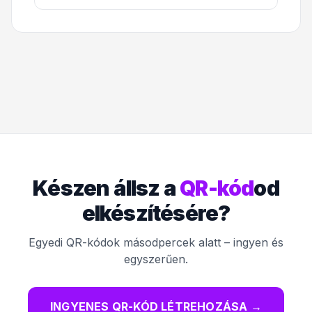
Készen állsz a
QR-kód
od
elkészítésére?
Egyedi QR-kódok másodpercek alatt – ingyen és
egyszerűen.
INGYENES QR-KÓD LÉTREHOZÁSA
→