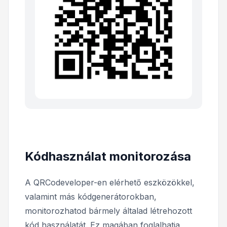
Kódhasználat monitorozása
A QRCodeveloper-en elérhető eszközökkel,
valamint más kódgenerátorokban,
monitorozhatod bármely általad létrehozott
kód használatát. Ez magában foglalhatja,