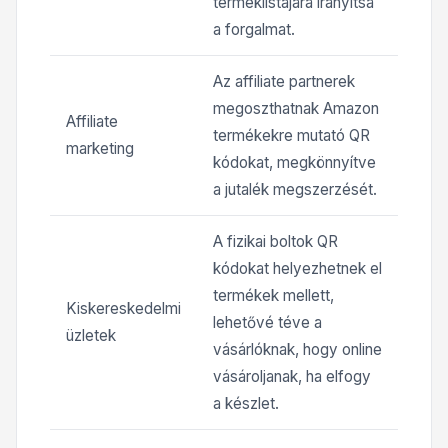
terméklistájára irányítsa
a forgalmat.
Az affiliate partnerek
megoszthatnak Amazon
Affiliate
termékekre mutató QR
marketing
kódokat, megkönnyítve
a jutalék megszerzését.
A fizikai boltok QR
kódokat helyezhetnek el
termékek mellett,
Kiskereskedelmi
lehetővé téve a
üzletek
vásárlóknak, hogy online
vásároljanak, ha elfogy
a készlet.