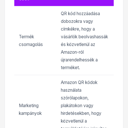
QR kód hozzáadása
dobozokra vagy
címkékre, hogy a
Termék
vásárlók beolvashassák
csomagolás
és közvetlenül az
Amazon-ról
újrarendelhessék a
terméket.
Amazon QR kódok
használata
szórólapokon,
Marketing
plakátokon vagy
kampányok
hirdetésekben, hogy
közvetlenül a