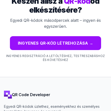
Készen állsz a
QR-kód
od
elkészítésére?
Egyedi QR-kódok másodpercek alatt – ingyen és
egyszerűen.
INGYENES QR-KÓD LÉTREHOZÁSA
→
INGYENES REGISZTRÁCIÓ A LETÖLTÉSHEZ, TESTRESZABÁSHOZ
ÉS KÖVETÉSHEZ
QR Code Developer
Egyedi QR-kódok üzlethez, eseményekhez és személyes