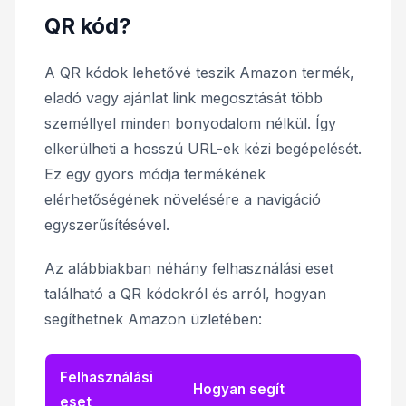
QR kód?
A QR kódok lehetővé teszik Amazon termék,
eladó vagy ajánlat link megosztását több
személlyel minden bonyodalom nélkül. Így
elkerülheti a hosszú URL-ek kézi begépelését.
Ez egy gyors módja termékének
elérhetőségének növelésére a navigáció
egyszerűsítésével.
Az alábbiakban néhány felhasználási eset
található a QR kódokról és arról, hogyan
segíthetnek Amazon üzletében:
Felhasználási
Hogyan segít
eset