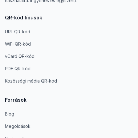
használatra. Ingyenes és egyszerű.
QR-kód típusok
URL QR-kód
WiFi QR-kód
vCard QR-kód
PDF QR-kód
Közösségi média QR-kód
Források
Blog
Megoldások