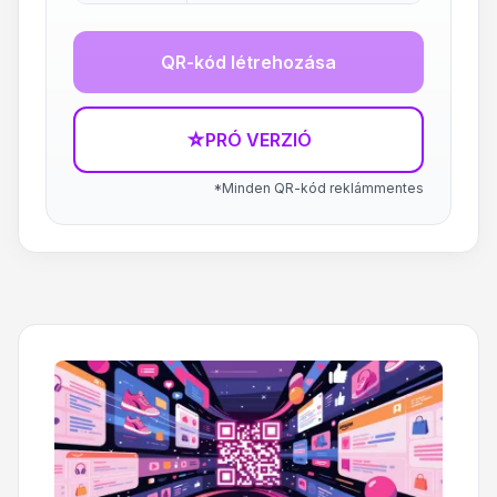
QR-kód létrehozása
☆
PRÓ VERZIÓ
*Minden QR-kód reklámmentes