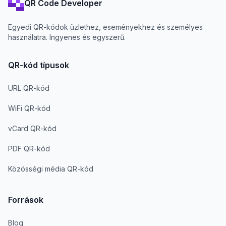
QR Code Developer
Egyedi QR-kódok üzlethez, eseményekhez és személyes
használatra. Ingyenes és egyszerű.
QR-kód típusok
URL QR-kód
WiFi QR-kód
vCard QR-kód
PDF QR-kód
Közösségi média QR-kód
Források
Blog