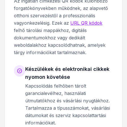
Az ingatlan címkézési QR kódok különböző
forgatókönyvekben működnek, az alapvető
otthoni szervezéstől a professzionális
vagyonkezelésig. Ezek az
URL QR kódok
felhő tárolási mappákhoz, digitális
dokumentumokhoz vagy dedikált
weboldalakhoz kapcsolódhatnak, amelyek
tárgy információkat tartalmaznak.
Készülékek és elektronikai cikkek
nyomon követése
Kapcsolódás felhőben tárolt
garancialevélhez, használati
útmutatókhoz és vásárlási nyugtákhoz.
Tartalmazza a típusszámokat, vásárlási
dátumokat és szerviz kapcsolattartási
információkat.