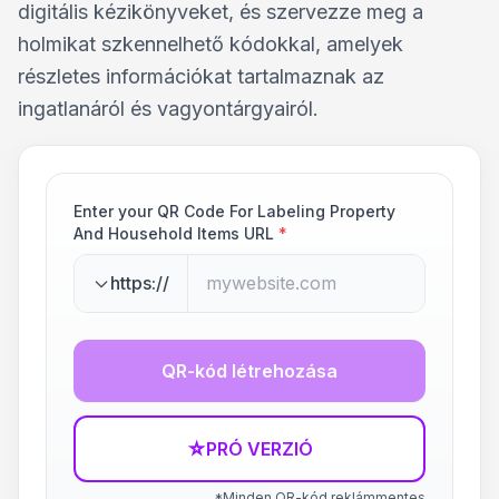
digitális kézikönyveket, és szervezze meg a
holmikat szkennelhető kódokkal, amelyek
részletes információkat tartalmaznak az
ingatlanáról és vagyontárgyairól.
Enter your QR Code For Labeling Property
And Household Items URL
*
https://
QR-kód létrehozása
☆
PRÓ VERZIÓ
*Minden QR-kód reklámmentes