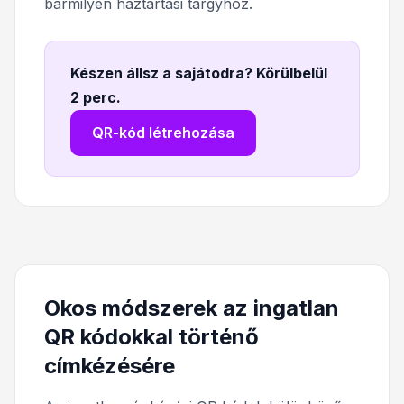
bármilyen háztartási tárgyhoz.
Készen állsz a sajátodra? Körülbelül
2 perc
.
QR-kód létrehozása
Okos módszerek az ingatlan
QR kódokkal történő
címkézésére