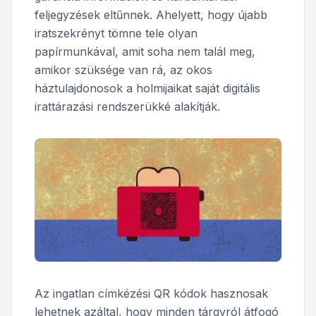
feljegyzések eltűnnek. Ahelyett, hogy újabb
iratszekrényt tömne tele olyan
papírmunkával, amit soha nem talál meg,
amikor szüksége van rá, az okos
háztulajdonosok a holmijaikat saját digitális
irattárazási rendszerükké alakítják.
Az ingatlan címkézési QR kódok hasznosak
lehetnek azáltal, hogy minden tárgyról átfogó