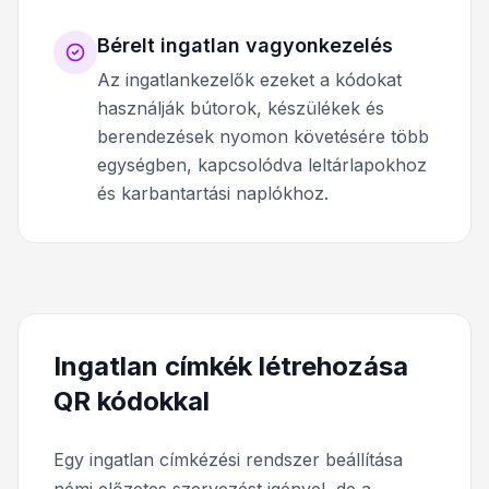
Bérelt ingatlan vagyonkezelés
Az ingatlankezelők ezeket a kódokat
használják bútorok, készülékek és
berendezések nyomon követésére több
egységben, kapcsolódva leltárlapokhoz
és karbantartási naplókhoz.
Ingatlan címkék létrehozása
QR kódokkal
Egy ingatlan címkézési rendszer beállítása
némi előzetes szervezést igényel, de a