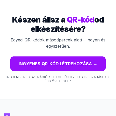
Készen állsz a
QR-kód
od
elkészítésére?
Egyedi QR-kódok másodpercek alatt – ingyen és
egyszerűen.
INGYENES QR-KÓD LÉTREHOZÁSA
→
INGYENES REGISZTRÁCIÓ A LETÖLTÉSHEZ, TESTRESZABÁSHOZ
ÉS KÖVETÉSHEZ