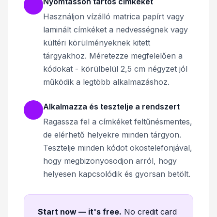
Nyomtasson tartós címkéket
Használjon vízálló matrica papírt vagy
laminált címkéket a nedvességnek vagy
kültéri körülményeknek kitett
tárgyakhoz. Méretezze megfelelően a
kódokat - körülbelül 2,5 cm négyzet jól
működik a legtöbb alkalmazáshoz.
Alkalmazza és tesztelje a rendszert
Ragassza fel a címkéket feltűnésmentes,
de elérhető helyekre minden tárgyon.
Tesztelje minden kódot okostelefonjával,
hogy megbizonyosodjon arról, hogy
helyesen kapcsolódik és gyorsan betölt.
Start now — it's free
.
No credit card