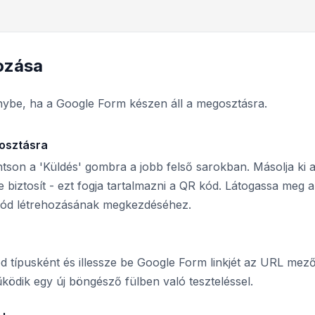
ozása
énybe, ha a Google Form készen áll a megosztásra.
gosztásra
tson a 'Küldés' gombra a jobb felső sarokban. Másolja ki 
 biztosít - ezt fogja tartalmazni a QR kód. Látogassa meg 
ód létrehozásának megkezdéséhez.
d típusként és illessze be Google Form linkjét az URL mez
ködik egy új böngésző fülben való teszteléssel.