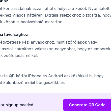
shoz
l kontrasztálnak azzal, ahol elhelyezi a kódot. Nyomtatott
hez világos háttéren. Digitális kijelzőkhöz biztosítsa, hog
k között is beolvasható maradjon.
si távolsághoz
 négyzetesre kézi anyagokhoz, mint szórólapok vagy
gy asztali sátrakhoz válasszon nagyobbat, hogy az emberek
k zsúfolódás nélkül.
telje QR kódját iPhone és Android eszközökkel is, hogy
sát különböző mobil böngészőkben.
 or signup needed.
Generate QR Code