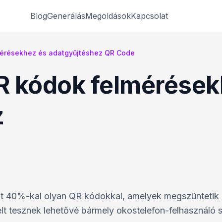
Blog
Generálás
Megoldások
Kapcsolat
érésekhez és adatgyűjtéshez QR Code
R kódok felmérések
z
át 40%-kal olyan QR kódokkal, amelyek megszüntetik 
elt tesznek lehetővé bármely okostelefon-felhasználó 