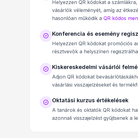
Helyezzen QR kódokat a számlákra, a
vásárlók véleményét, amíg az étkezé
hasonlóan működik a
QR kódos me
Konferencia és esemény regisz
Helyezzen QR kódokat promóciós a
résztvevők a helyszínen regisztrálha
Kiskereskedelmi vásárlói felm
Adjon QR kódokat bevásárlótáskákh
vásárlási visszajelzéseket és termékfe
Oktatási kurzus értékelések
A tanárok és oktatók QR kódokat ha
azonnali visszajelzést gyűjtsenek a 