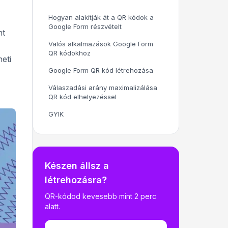
Hogyan alakítják át a QR kódok a
Google Form részvételt
nt
Valós alkalmazások Google Form
QR kódokhoz
eti
Google Form QR kód létrehozása
Válaszadási arány maximalizálása
QR kód elhelyezéssel
GYIK
Készen állsz a
létrehozásra?
QR-kódod kevesebb mint 2 perc
alatt.