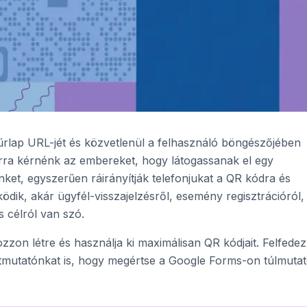
rlap URL-jét és közvetlenül a felhasználó böngészőjében
arra kérnénk az embereket, hogy látogassanak el egy
nket, egyszerűen ráirányítják telefonjukat a QR kódra és
ödik, akár ügyfél-visszajelzésről, esemény regisztrációról,
s célról van szó.
n létre és használja ki maximálisan QR kódjait. Felfedez
tmutatónkat is, hogy megértse a Google Forms-on túlmuta