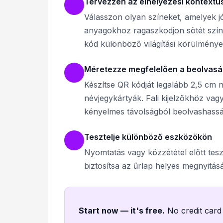
Tervezzen az elhelyezési kontextu
Válasszon olyan színeket, amelyek jó
anyagokhoz ragaszkodjon sötét színek
kód különböző világítási körülménye
Méretezze megfelelően a beolvasá
Készítse QR kódját legalább 2,5 cm
névjegykártyák. Fali kijelzőkhöz va
kényelmes távolságból beolvashassá
Tesztelje különböző eszközökön
Nyomtatás vagy közzététel előtt tesz
biztosítsa az űrlap helyes megnyitá
Start now — it's free
.
No credit card