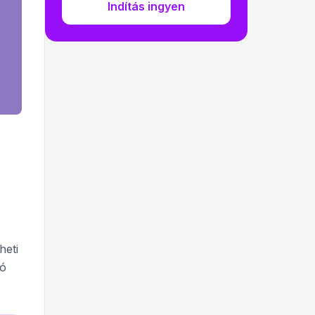
Indítás ingyen
heti
tó