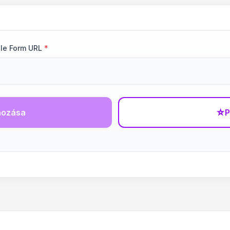
le Form URL
*
hozása
☆
P