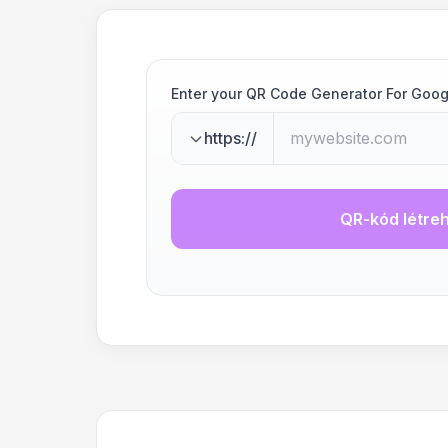
Enter your QR Code Generator For Goog
https://
QR-kód létre