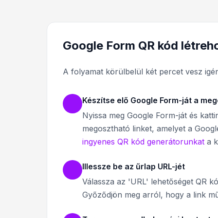
Google Form QR kód létreh
A folyamat körülbelül két percet vesz ig
Készítse elő Google Form-ját a me
Nyissa meg Google Form-ját és kattin
megosztható linket, amelyet a Google
ingyenes QR kód generátorunkat
a k
Illessze be az űrlap URL-jét
Válassza az 'URL' lehetőséget QR kó
Győződjön meg arról, hogy a link mű