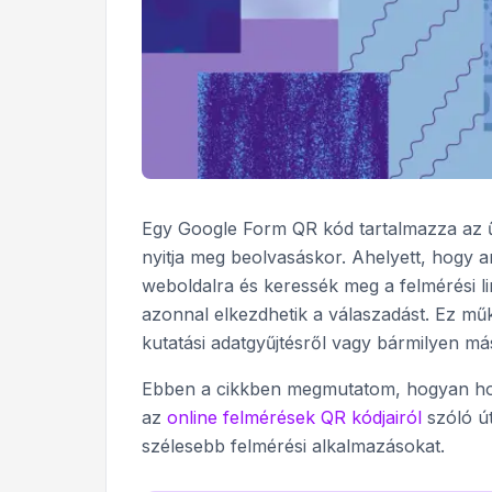
Egy Google Form QR kód tartalmazza az ű
nyitja meg beolvasáskor. Ahelyett, hogy 
weboldalra és keressék meg a felmérési li
azonnal elkezdhetik a válaszadást. Ez műk
kutatási adatgyűjtésről vagy bármilyen má
Ebben a cikkben megmutatom, hogyan hozzo
az
online felmérések QR kódjairól
szóló ú
szélesebb felmérési alkalmazásokat.