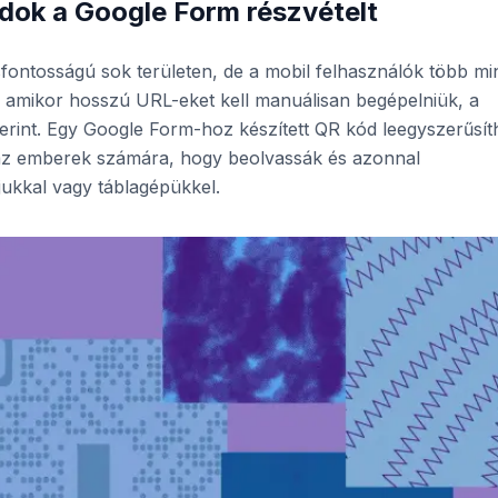
ódok a Google Form részvételt
csfontosságú sok területen, de a mobil felhasználók több mi
t, amikor hosszú URL-eket kell manuálisan begépelniük, a
erint. Egy Google Form-hoz készített QR kód leegyszerűsíth
i az emberek számára, hogy beolvassák és azonnal
ukkal vagy táblagépükkel.