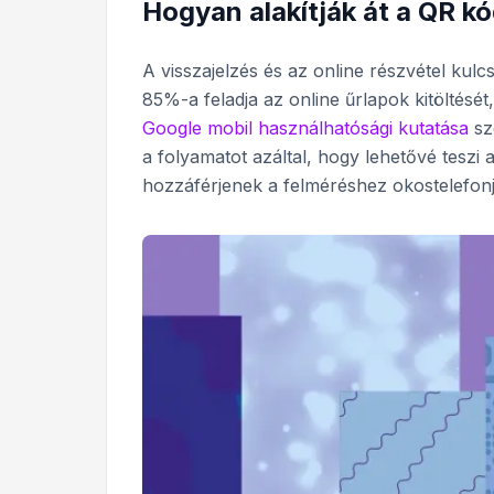
Hogyan alakítják át a QR k
A visszajelzés és az online részvétel kul
85%-a feladja az online űrlapok kitöltésé
Google mobil használhatósági kutatása
sz
a folyamatot azáltal, hogy lehetővé tesz
hozzáférjenek a felméréshez okostelefonj