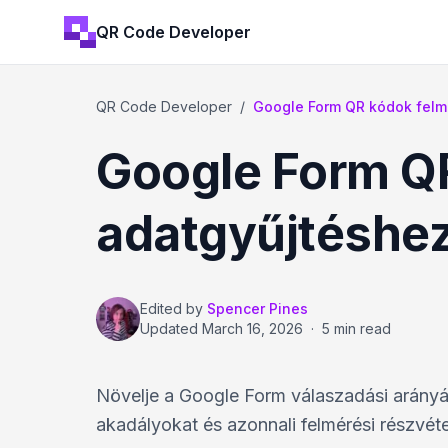
QR Code Developer
QR Code Developer
/
Google Form QR kódok felm
Google Form Q
adatgyűjtéshe
Edited by
Spencer Pines
Updated
March 16, 2026
·
5 min read
Növelje a Google Form válaszadási arány
akadályokat és azonnali felmérési részvét