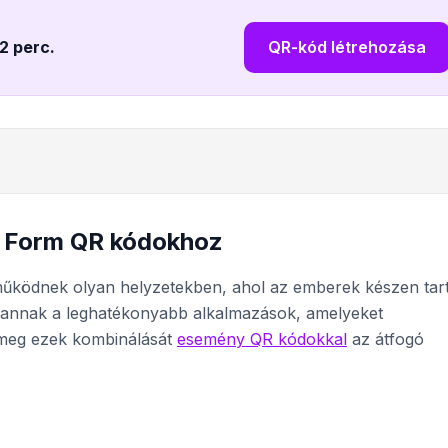
 2 perc
.
QR-kód létrehozása
e Form QR kódokhoz
űködnek olyan helyzetekben, ahol az emberek készen tart
t vannak a leghatékonyabb alkalmazások, amelyeket
 meg ezek kombinálását
esemény QR kódokkal
az átfogó