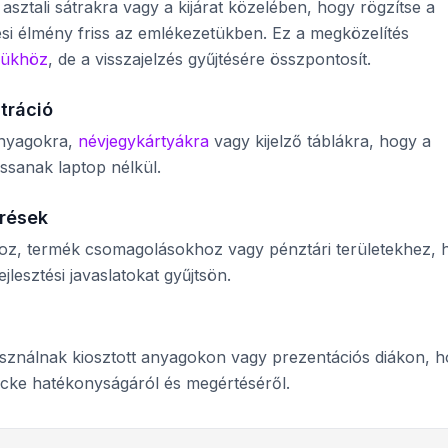
sztali sátrakra vagy a kijárat közelében, hogy rögzítse a
si élmény friss az emlékezetükben. Ez a megközelítés
nükhöz
, de a visszajelzés gyűjtésére összpontosít.
tráció
nyagokra,
névjegykártyákra
vagy kijelző táblákra, hogy a
ssanak laptop nélkül.
érések
oz, termék csomagolásokhoz vagy pénztári területekhez, 
jlesztési javaslatokat gyűjtsön.
sználnak kiosztott anyagokon vagy prezentációs diákon, 
lecke hatékonyságáról és megértéséről.