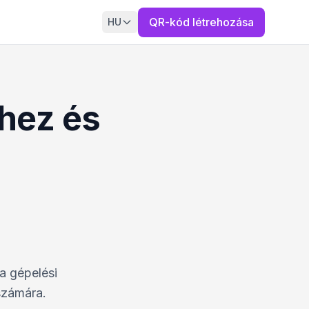
QR-kód létrehozása
HU
hez és
a gépelési
számára.