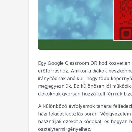
Egy Google Classroom QR kód közvetlen l
erőforráshoz. Amikor a diákok beszkennel
irányítódnak anélkül, hogy több képernyő
megjegyezniük. Ez különösen jól működik 
diákoknak gyorsan hozzá kell férniük biz
A különböző évfolyamok tanárai felfedezi
házi feladat kiosztás során. Végigvezete
használják ezeket a kódokat, és hogyan h
osztálytermi igényeihez.