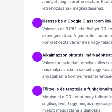
amelyet meg szeretne osztani. Ezutá
létrehozásának megkezdéséhez.
Illessze be a Google Classroom link
Válassza az 'URL' lehetőséget QR kód
szövegmezőbe. A generátor automati
konkrét osztályteremhez vagy feladat
Alkalmazzon oktatási márkaépítést
Válasszon színeket, amelyek illeszk
használja az iskola színeit vagy köv
anyagában a könnyű felismerhetősé
Töltse le és tesztelje a funkcionalit
Mentse el a QR kódot nagy felbontású
segítségével, hogy megbizonyosodjon
mielőtt megosztaná a diákokkal.