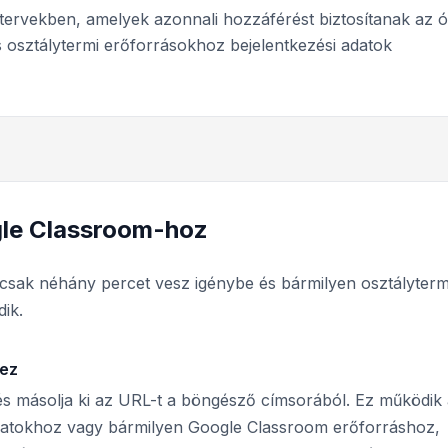
 tervekben, amelyek azonnali hozzáférést biztosítanak az ó
 osztálytermi erőforrásokhoz bejelentkezési adatok
gle Classroom-hoz
csak néhány percet vesz igénybe és bármilyen osztályterm
dik.
hez
s másolja ki az URL-t a böngésző címsorából. Ez működik 
adatokhoz vagy bármilyen Google Classroom erőforráshoz,