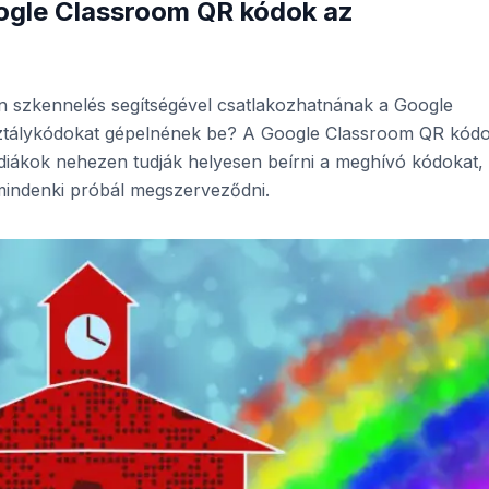
ogle Classroom QR kódok az
on szkennelés segítségével csatlakozhatnának a Google
ztálykódokat gépelnének be? A Google Classroom QR kód
 diákok nehezen tudják helyesen beírni a meghívó kódokat,
mindenki próbál megszerveződni.