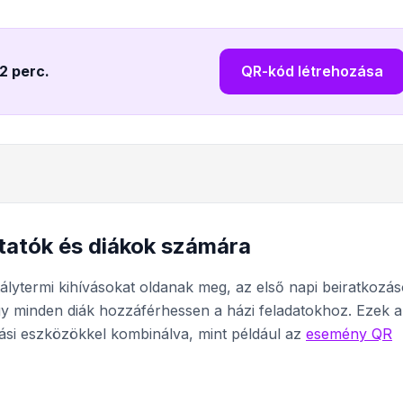
 2 perc
.
QR-kód létrehozása
tatók és diákok számára
lytermi kihívásokat oldanak meg, az első napi beiratkozá
gy minden diák hozzáférhessen a házi feladatokhoz. Ezek a
si eszközökkel kombinálva, mint például az
esemény QR