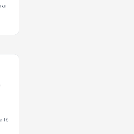
rai
i
a fő