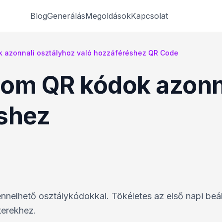
Blog
Generálás
Megoldások
Kapcsolat
 azonnali osztályhoz való hozzáféréshez QR Code
om QR kódok azonn
éshez
nnelhető osztálykódokkal. Tökéletes az első napi beál
terekhez.