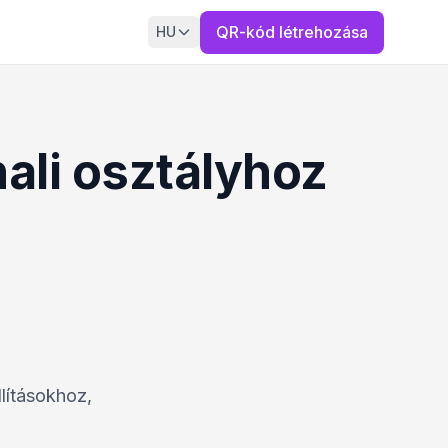
QR-kód létrehozása
HU
ali osztályhoz
lításokhoz,