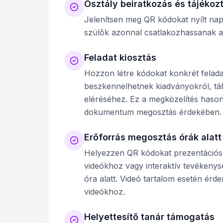
Osztály beiratkozás és tájékoz
Jelenítsen meg QR kódokat nyílt na
szülők azonnal csatlakozhassanak az
Feladat kiosztás
Hozzon létre kódokat konkrét felad
beszkennelhetnek kiadványokról, tábl
eléréséhez. Ez a megközelítés haso
dokumentum megosztás érdekében.
Erőforrás megosztás órák alatt
Helyezzen QR kódokat prezentációs 
videókhoz vagy interaktív tevékeny
óra alatt. Videó tartalom esetén ér
videókhoz.
Helyettesítő tanár támogatás