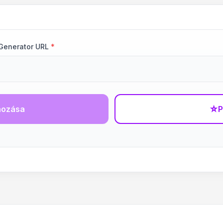
Generator URL
*
hozása
☆
P