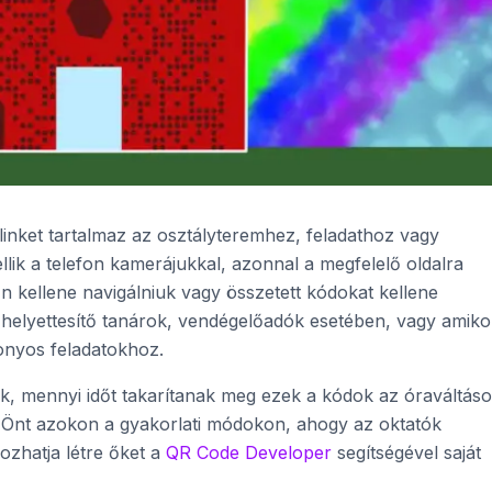
inket tartalmaz az osztályteremhez, feladathoz vagy
lik a telefon kamerájukkal, azonnal a megfelelő oldalra
n kellene navigálniuk vagy összetett kódokat kellene
helyettesítő tanárok, vendégelőadók esetében, vagy amiko
onyos feladatokhoz.
k, mennyi időt takarítanak meg ezek a kódok az óraváltáso
m Önt azokon a gyakorlati módokon, ahogy az oktatók
ozhatja létre őket a
QR Code Developer
segítségével saját