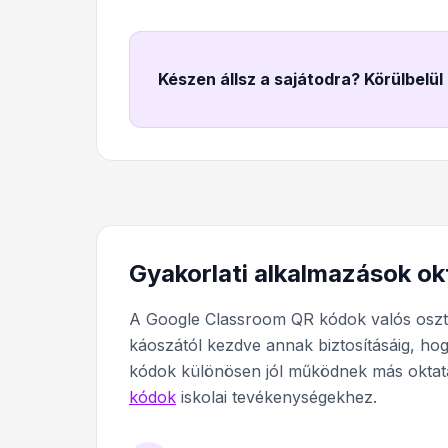
Készen állsz a sajátodra? Körülbelül
Gyakorlati alkalmazások ok
A Google Classroom QR kódok valós osztá
káoszától kezdve annak biztosításáig, ho
kódok különösen jól működnek más oktatá
kódok
iskolai tevékenységekhez.