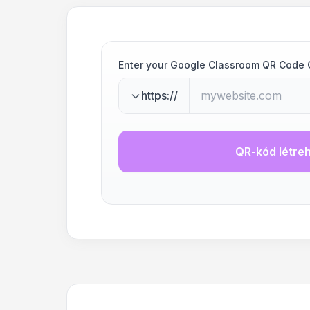
Enter your Google Classroom QR Code 
https://
QR-kód létre