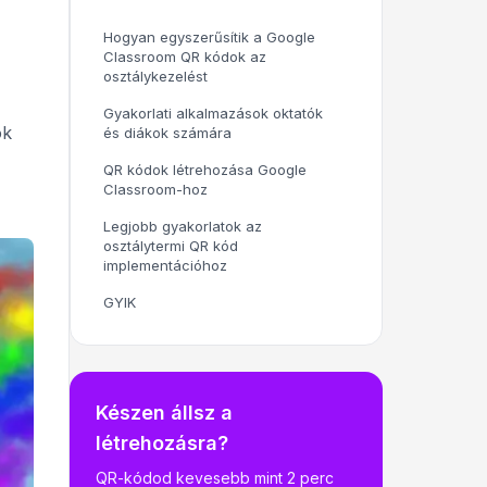
Hogyan egyszerűsítik a Google
Classroom QR kódok az
osztálykezelést
Gyakorlati alkalmazások oktatók
ok
és diákok számára
QR kódok létrehozása Google
Classroom-hoz
Legjobb gyakorlatok az
osztálytermi QR kód
implementációhoz
GYIK
Készen állsz a
létrehozásra?
QR-kódod kevesebb mint 2 perc