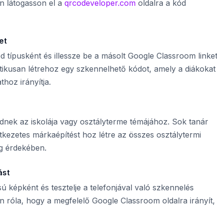
n látogasson el a
qrcodeveloper.com
oldalra a kód
et
 típusként és illessze be a másolt Google Classroom linket
kusan létrehoz egy szkennelhető kódot, amely a diákokat
hoz irányítja.
ednek az iskolája vagy osztályterme témájához. Sok tanár
etkezetes márkaépítést hoz létre az összes osztálytermi
g érdekében.
ást
 képként és tesztelje a telefonjával való szkennelés
 róla, hogy a megfelelő Google Classroom oldalra irányít,