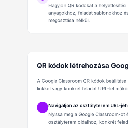
Hagyjon QR kódokat a helyettesítési
anyagokhoz, feladat sablonokhoz és
megosztása nélkül.
QR kódok létrehozása Goo
A Google Classroom QR kódok beállítása 
linkkel vagy konkrét feladat URL-lel műkö
Navigáljon az osztályterem URL-jé
Nyissa meg a Google Classroom-ot é
osztályterem oldalhoz, konkrét fel