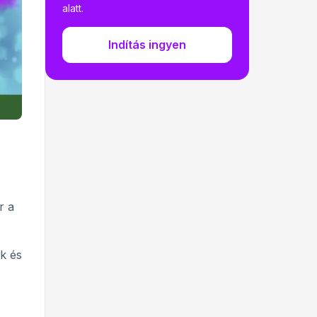
alatt.
Indítás ingyen
r a
k és