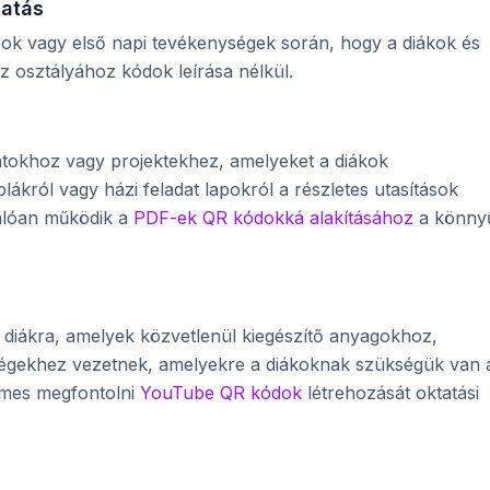
tatás
pok vagy első napi tevékenységek során, hogy a diákok és
 osztályához kódok leírása nélkül.
atokhoz vagy projektekhez, amelyeket a diákok
ákról vagy házi feladat lapokról a részletes utasítások
nlóan működik a
PDF-ek QR kódokká alakításához
a könny
diákra, amelyek közvetlenül kiegészítő anyagokhoz,
ségekhez vezetnek, amelyekre a diákoknak szükségük van 
demes megfontolni
YouTube QR kódok
létrehozását oktatási