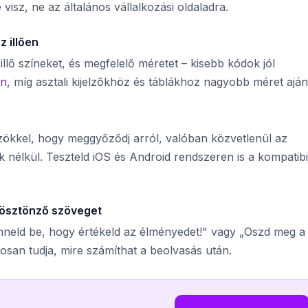
 visz, ne az általános vállalkozási oldaladra.
 illően
illő színeket, és megfelelő méretet – kisebb kódok jól
án
, míg asztali kijelzőkhöz és táblákhoz nagyobb méret ajánl
ökkel, hogy meggyőződj arról, valóban közvetlenül az
ek nélkül. Teszteld iOS és Android rendszeren is a kompatibil
 ösztönző szöveget
kenneld be, hogy értékeld az élményedet!" vagy „Oszd meg a
osan tudja, mire számíthat a beolvasás után.