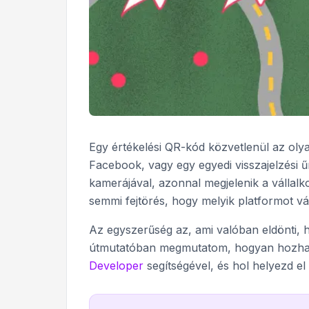
Egy értékelési QR-kód közvetlenül az oly
Facebook, vagy egy egyedi visszajelzési ű
kamerájával, azonnal megjelenik a vállalk
semmi fejtörés, hogy melyik platformot vá
Az egyszerűség az, ami valóban eldönti, 
útmutatóban megmutatom, hogyan hozhats
Developer
segítségével, és hol helyezd e