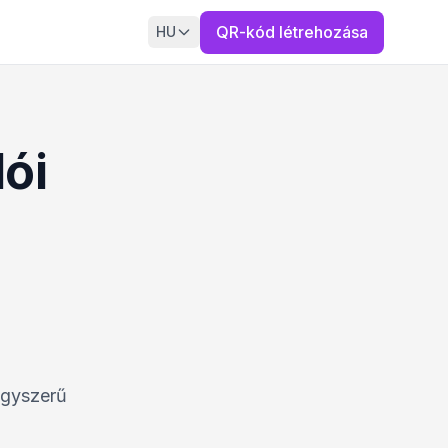
QR-kód létrehozása
HU
ói
egyszerű