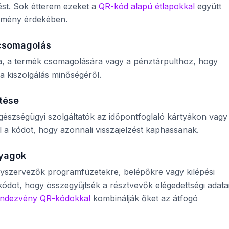
ést. Sok étterem ezeket a
QR-kód alapú étlapokkal
együtt
 élmény érdekében.
 csomagolás
ra, a termék csomagolására vagy a pénztárpulthoz, hogy
 a kiszolgálás minőségéről.
tése
gészségügyi szolgáltatók az időpontfoglaló kártyákon vagy
el a kódot, hogy azonnali visszajelzést kaphassanak.
nyagok
yszervezők programfüzetekre, belépőkre vagy kilépési
ódot, hogy összegyűjtsék a résztvevők elégedettségi adatai
endezvény QR-kódokkal
kombinálják őket az átfogó