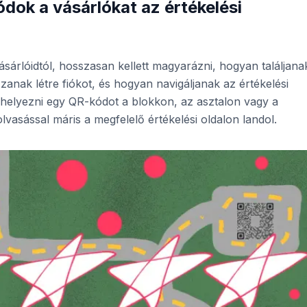
dok a vásárlókat az értékelési
sárlóidtól, hosszasan kellett magyarázni, hogyan találjana
anak létre fiókot, és hogyan navigáljanak az értékelési
helyezni egy QR-kódot a blokkon, az asztalon vagy a
vasással máris a megfelelő értékelési oldalon landol.