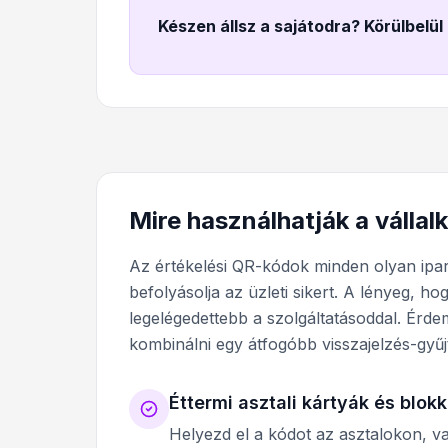
Készen állsz a sajátodra? Körülbelül
Mire használhatják a válla
Az értékelési QR-kódok minden olyan ipar
befolyásolja az üzleti sikert. A lényeg, h
legelégedettebb a szolgáltatásoddal. Érd
kombinálni egy átfogóbb visszajelzés-gyűjt
Éttermi asztali kártyák és blok
Helyezd el a kódot az asztalokon, v