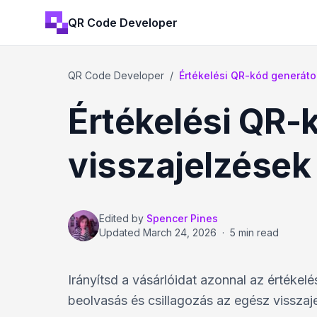
QR Code Developer
QR Code Developer
/
Értékelési QR-kód generáto
Értékelési QR-
visszajelzések
Edited by
Spencer Pines
Updated
March 24, 2026
·
5 min read
Irányítsd a vásárlóidat azonnal az értéke
beolvasás és csillagozás az egész visszaje