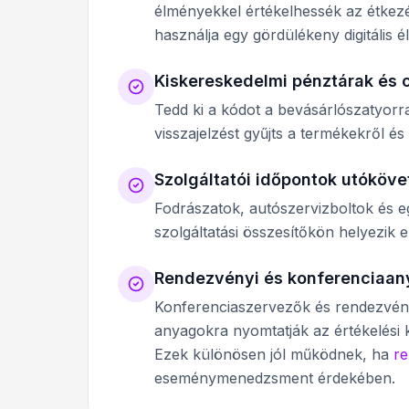
élményekkel értékelhessék az étkez
használja egy gördülékeny digitális
Kiskereskedelmi pénztárak és
Tedd ki a kódot a bevásárlószatyor
visszajelzést gyűjts a termékekről és
Szolgáltatói időpontok utóköve
Fodrászatok, autószervizboltok és e
szolgáltatási összesítőkön helyezik 
Rendezvényi és konferenciaa
Konferenciaszervezők és rendezvén
anyagokra nyomtatják az értékelési k
Ezek különösen jól működnek, ha
r
eseménymenedzsment érdekében.