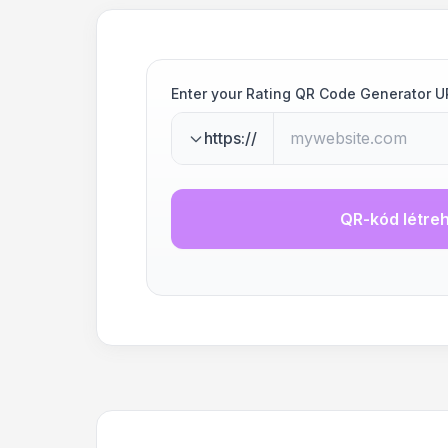
Enter your Rating QR Code Generator U
https://
QR-kód létre