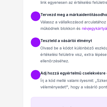
link egyenesen az értékelési felületre
Tervezd meg a márkaidentitásodhoz
Válassz a vállalkozásod arculatához 
működnek blokkon és
névjegykárty
Teszteld a vásárlói élményt
Olvasd be a kódot különböző eszköz
értékelési felületre visz, extra lépés
ellenőrzéséhez.
Adj hozzá egyértelmű cselekvésre
Írj a kód mellé valami ilyesmit: „Sz
véleményedet!", hogy a vásárló pont