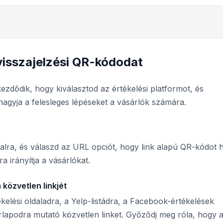
 visszajelzési QR-kódodat
ezdődik, hogy kiválasztod az értékelési platformot, és
hagyja a felesleges lépéseket a vásárlók számára.
alra, és válaszd az URL opciót, hogy link alapú QR-kódot 
a irányítja a vásárlókat.
közvetlen linkjét
elési oldaladra, a Yelp-listádra, a Facebook-értékelések
űrlapodra mutató közvetlen linket. Győződj meg róla, hogy 