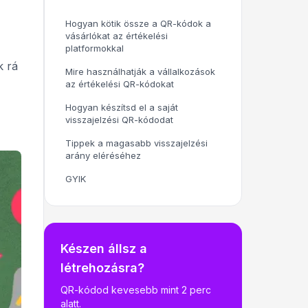
Hogyan kötik össze a QR-kódok a
vásárlókat az értékelési
platformokkal
k rá
Mire használhatják a vállalkozások
az értékelési QR-kódokat
Hogyan készítsd el a saját
visszajelzési QR-kódodat
Tippek a magasabb visszajelzési
arány eléréséhez
GYIK
Készen állsz a
létrehozásra?
QR-kódod kevesebb mint 2 perc
alatt.