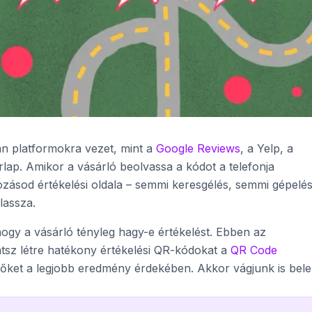
an platformokra vezet, mint a
Google Reviews
, a Yelp, a
rlap. Amikor a vásárló beolvassa a kódot a telefonja
ozásod értékelési oldala – semmi keresgélés, semmi gépelés
lassza.
hogy a vásárló tényleg hagy-e értékelést. Ebben az
z létre hatékony értékelési QR-kódokat a
QR Code
l őket a legjobb eredmény érdekében. Akkor vágjunk is bele