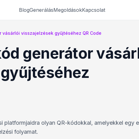
Blog
Generálás
Megoldások
Kapcsolat
r vásárlói visszajelzések gyűjtéséhez QR Code
kód generátor vásárl
 gyűjtéséhez
lési platformjaidra olyan QR-kódokkal, amelyekkel egy 
lzési folyamat.