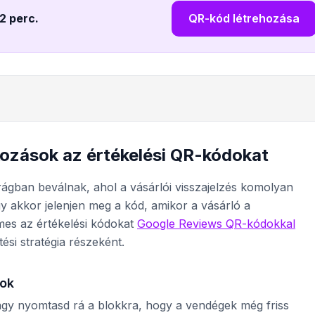
 2 perc
.
QR-kód létrehozása
lkozások az értékelési QR-kódokat
ágban beválnak, ahol a vásárlói visszajelzés komolyan
ogy akkor jelenjen meg a kód, amikor a vásárló a
emes az értékelési kódokat
Google Reviews QR-kódokkal
ési stratégia részeként.
kok
agy nyomtasd rá a blokkra, hogy a vendégek még friss