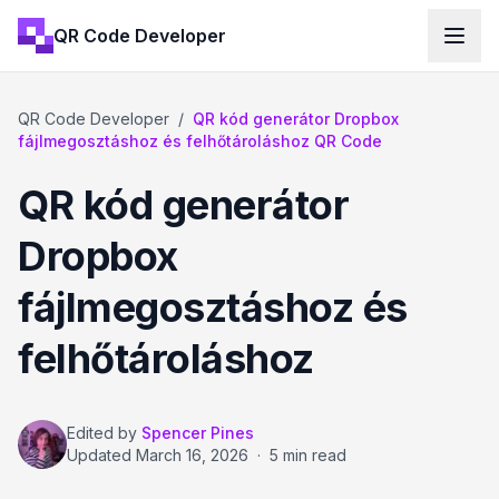
QR Code Developer
QR Code Developer
/
QR kód generátor Dropbox
fájlmegosztáshoz és felhőtároláshoz QR Code
QR kód generátor
Dropbox
fájlmegosztáshoz és
felhőtároláshoz
Edited by
Spencer Pines
Updated
March 16, 2026
·
5 min read