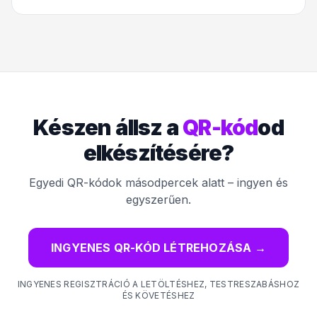
Készen állsz a
QR-kód
od
elkészítésére?
Egyedi QR-kódok másodpercek alatt – ingyen és
egyszerűen.
INGYENES QR-KÓD LÉTREHOZÁSA
→
INGYENES REGISZTRÁCIÓ A LETÖLTÉSHEZ, TESTRESZABÁSHOZ
ÉS KÖVETÉSHEZ