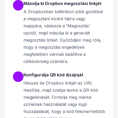
Másolja ki Dropbox megosztási linkjét
A Dropboxban kattintson jobb gombbal
a megosztani kívánt fájlra vagy
mappára, válassza a 'Megosztás'
opciót, majd másolja ki a generált
megosztási linket. Győződjön meg róla,
hogy a megosztási engedélyek
megfelelően vannak beállítva a
célközönség számára.
Konfigurálja QR kód dizájnját
Illessze be Dropbox linkjét az URL
mezőbe, majd szabja testre a QR kód
megjelenését. Fontolja meg márka
színeinek használatát vagy logó
hozzáadását, hogy a kód felismerhetőbb