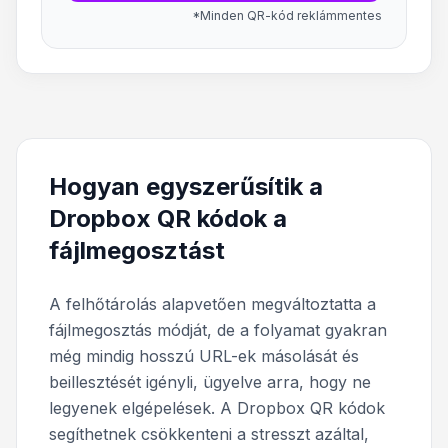
*Minden QR-kód reklámmentes
Hogyan egyszerűsítik a
Dropbox QR kódok a
fájlmegosztást
A felhőtárolás alapvetően megváltoztatta a
fájlmegosztás módját, de a folyamat gyakran
még mindig hosszú URL-ek másolását és
beillesztését igényli, ügyelve arra, hogy ne
legyenek elgépelések. A Dropbox QR kódok
segíthetnek csökkenteni a stresszt azáltal,