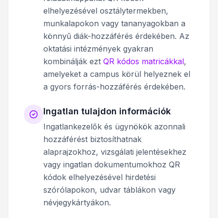
elhelyezésével osztálytermekben,
munkalapokon vagy tananyagokban a
könnyű diák-hozzáférés érdekében. Az
oktatási intézmények gyakran
kombinálják ezt
QR kódos matricákkal
,
amelyeket a campus körül helyeznek el
a gyors forrás-hozzáférés érdekében.
Ingatlan tulajdon információk
Ingatlankezelők és ügynökök azonnali
hozzáférést biztosíthatnak
alaprajzokhoz, vizsgálati jelentésekhez
vagy ingatlan dokumentumokhoz QR
kódok elhelyezésével hirdetési
szórólapokon, udvar táblákon vagy
névjegykártyákon.