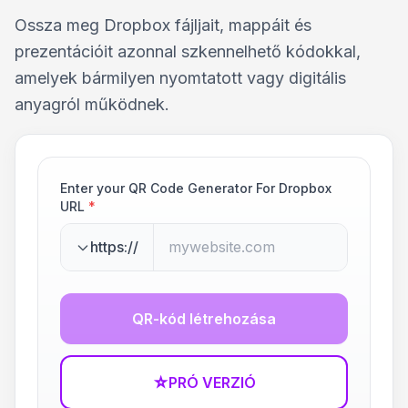
Ossza meg Dropbox fájljait, mappáit és
prezentációit azonnal szkennelhető kódokkal,
amelyek bármilyen nyomtatott vagy digitális
anyagról működnek.
Enter your QR Code Generator For Dropbox
URL
*
https://
QR-kód létrehozása
☆
PRÓ VERZIÓ