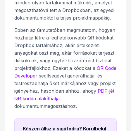
minden olyan tartalommal működik, amelyet
megoszthatóvá tett a Dropboxban, az egyedi
dokumentumoktól a teljes projektmappákig.
Ebben az útmutatóban megmutatom, hogyan
hozhatja létre a leghatékonyabb QR kódokat
Dropbox tartalmához, akár értekezleti
anyagokat oszt meg, akár forrásokat terjeszt
diákoknak, vagy ügyfél-hozzáférést biztosít
projektfájlokhoz. Ezeket a kódokat a
QR Code
Developer
segítségével generálhatja, és
testreszabhatja őket márkájához vagy projekt
igényeihez, hasonlóan ahhoz, ahogy
PDF-jét
QR kóddá alakíthatja
dokumentummegosztáshoz.
Készen állsz a sajátodra? Körülbelül