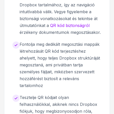
Dropbox tartalmához, így az navigáció
intuitívabbá válik. Vegye figyelembe a
biztonsági vonatkozásokat és tekintse át
útmutatónkat a
QR kód biztonságról
érzékeny dokumentumok megosztásakor.
Fontolja meg dedikált megosztási mappák
létrehozását QR kód terjesztéshez
ahelyett, hogy teljes Dropbox struktúráját
megosztaná, ami privátban tartja
személyes fájljait, miközben szervezett
hozzáférést biztosít a releváns
tartalomhoz
Tesztelje QR kódjait olyan
felhasználókkal, akiknek nincs Dropbox
fiókjuk, hogy megbizonyosodjon róla,