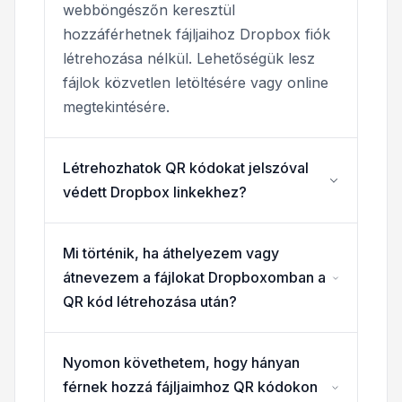
webböngészőn keresztül
hozzáférhetnek fájljaihoz Dropbox fiók
létrehozása nélkül. Lehetőségük lesz
fájlok közvetlen letöltésére vagy online
megtekintésére.
Létrehozhatok QR kódokat jelszóval
védett Dropbox linkekhez?
Mi történik, ha áthelyezem vagy
átnevezem a fájlokat Dropboxomban a
QR kód létrehozása után?
Nyomon követhetem, hogy hányan
férnek hozzá fájljaimhoz QR kódokon