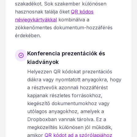
szakadékot. Sok szakember különösen
hasznosnak találja őket
QR kódos
névjegykártyákkal
kombinálva a
zökkenőmentes dokumentum-hozzáférés
érdekében.
Konferencia prezentációk és
kiadványok
Helyezzen QR kódokat prezentációs
diákra vagy nyomtatott anyagokra, hogy
a résztvevők azonnali hozzáférést
kapjanak részletes forrásokhoz,
kiegészítő dokumentumokhoz vagy
utólagos anyagokhoz, amelyek a
Dropboxban vannak tárolva. Ez a
megközelítés különösen jól működik,
amikor
QR kódot ad a szórólapjához