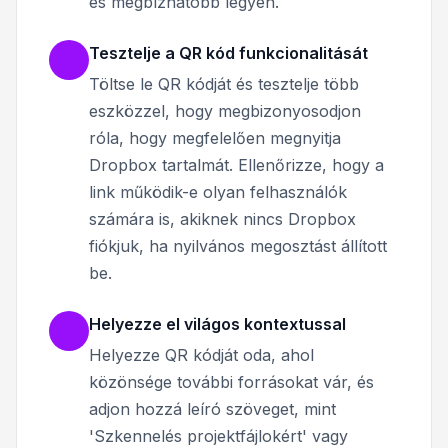
és megbízhatóbb legyen.
Tesztelje a QR kód funkcionalitását
Töltse le QR kódját és tesztelje több
eszközzel, hogy megbizonyosodjon
róla, hogy megfelelően megnyitja
Dropbox tartalmát. Ellenőrizze, hogy a
link működik-e olyan felhasználók
számára is, akiknek nincs Dropbox
fiókjuk, ha nyilvános megosztást állított
be.
Helyezze el világos kontextussal
Helyezze QR kódját oda, ahol
közönsége további forrásokat vár, és
adjon hozzá leíró szöveget, mint
'Szkennelés projektfájlokért' vagy