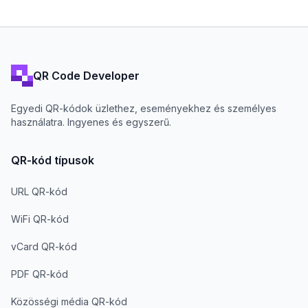
QR Code Developer
Egyedi QR-kódok üzlethez, eseményekhez és személyes
használatra. Ingyenes és egyszerű.
QR-kód típusok
URL QR-kód
WiFi QR-kód
vCard QR-kód
PDF QR-kód
Közösségi média QR-kód