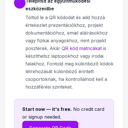
Telepítsd az együttműködési
eszközeidbe
Töltsd le a QR kódodat és add hozzá
értekezlet prezentációkhoz, projekt
dokumentációhoz, email aláírásokhoz
vagy fizikai anyagokhoz, mint projekt
poszterek. Akár
QR kód matricákat
is
készíthetsz laptopokhoz vagy irodai
falakhoz. Fontold meg különböző kódok
létrehozását különböző érintett
csoportoknak, ha kontrollálnod kell a
hozzáférési szinteket.
Start now — it's free
.
No credit card
or signup needed.