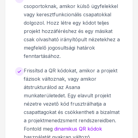
csoportoknak, amikor külső ügyfelekkel
vagy keresztfunkcionális csapatokkal
dolgozol. Hozz létre egy kódot teljes
projekt hozzáféréshez és egy másikat
csak olvasható irányítópult nézetekhez a
megfelelő jogosultsági határok
fenntartásához.
Frissítsd a QR kódokat, amikor a projekt
fázisok változnak, vagy amikor
átstrukturálod az Asana
munkaterületedet. Egy elavult projekt
nézetre vezető kód frusztrálhatja a
csapattagokat és csökkentheti a bizalmat
a projektmenedzsment rendszereidben.
Fontold meg
dinamikus QR kódok
használatát gyakran változó