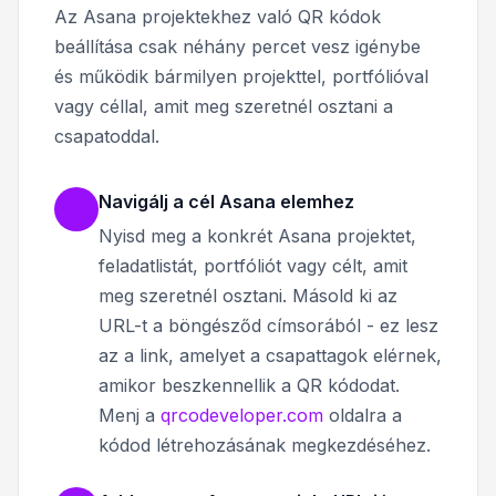
Az Asana projektekhez való QR kódok
beállítása csak néhány percet vesz igénybe
és működik bármilyen projekttel, portfólióval
vagy céllal, amit meg szeretnél osztani a
csapatoddal.
Navigálj a cél Asana elemhez
Nyisd meg a konkrét Asana projektet,
feladatlistát, portfóliót vagy célt, amit
meg szeretnél osztani. Másold ki az
URL-t a böngésződ címsorából - ez lesz
az a link, amelyet a csapattagok elérnek,
amikor beszkennellik a QR kódodat.
Menj a
qrcodeveloper.com
oldalra a
kódod létrehozásának megkezdéséhez.