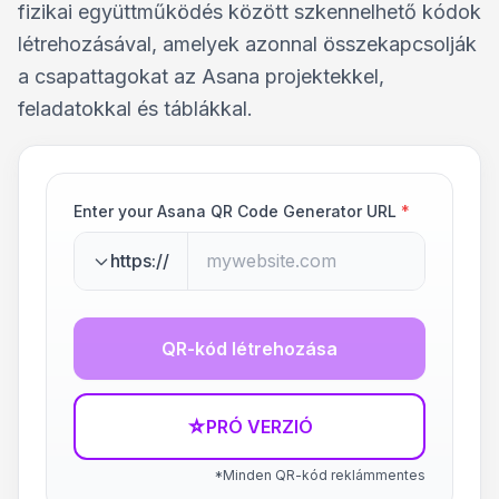
fizikai együttműködés között szkennelhető kódok
létrehozásával, amelyek azonnal összekapcsolják
a csapattagokat az Asana projektekkel,
feladatokkal és táblákkal.
Enter your Asana QR Code Generator URL
*
https://
QR-kód létrehozása
☆
PRÓ VERZIÓ
*Minden QR-kód reklámmentes