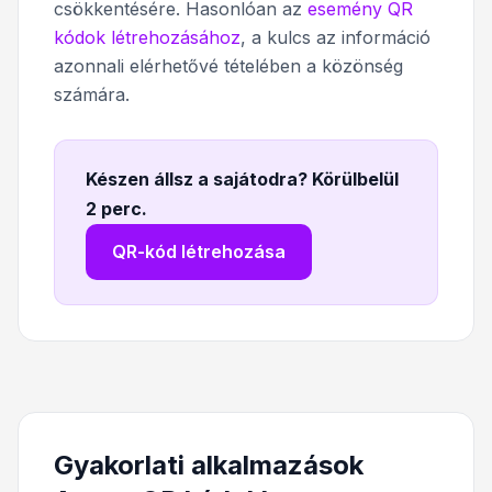
csökkentésére. Hasonlóan az
esemény QR
kódok létrehozásához
, a kulcs az információ
azonnali elérhetővé tételében a közönség
számára.
Készen állsz a sajátodra? Körülbelül
2 perc
.
QR-kód létrehozása
Gyakorlati alkalmazások