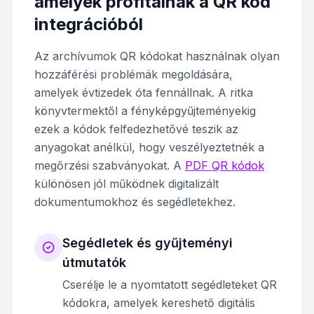
amelyek profitálnak a QR kód
integrációból
Az archívumok QR kódokat használnak olyan
hozzáférési problémák megoldására,
amelyek évtizedek óta fennállnak. A ritka
könyvtermektől a fényképgyűjteményekig
ezek a kódok felfedezhetővé teszik az
anyagokat anélkül, hogy veszélyeztetnék a
megőrzési szabványokat. A
PDF QR kódok
különösen jól működnek digitalizált
dokumentumokhoz és segédletekhez.
Segédletek és gyűjteményi
útmutatók
Cserélje le a nyomtatott segédleteket QR
kódokra, amelyek kereshető digitális