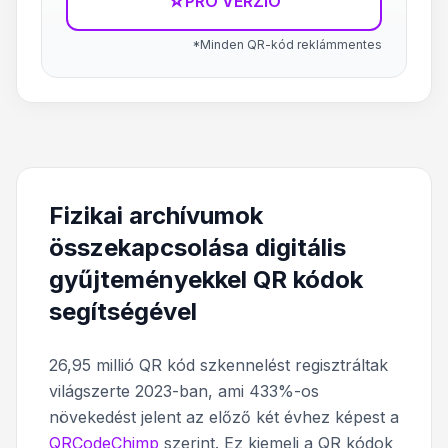
☆
PRÓ VERZIÓ
*Minden QR-kód reklámmentes
Fizikai archívumok
összekapcsolása digitális
gyűjteményekkel QR kódok
segítségével
26,95 millió QR kód szkennelést regisztráltak
világszerte 2023-ban, ami 433%-os
növekedést jelent az előző két évhez képest a
QRCodeChimp
szerint. Ez kiemeli a QR kódok