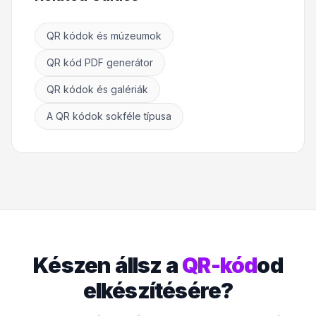
QR kódok és múzeumok
QR kód PDF generátor
QR kódok és galériák
A QR kódok sokféle típusa
Készen állsz a
QR-kód
od
elkészítésére?