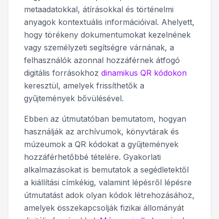
metaadatokkal, átírásokkal és történelmi
anyagok kontextuális információival. Ahelyett,
hogy törékeny dokumentumokat kezelnének
vagy személyzeti segítségre várnának, a
felhasználók azonnal hozzáférnek átfogó
digitális forrásokhoz
dinamikus QR kódokon
keresztül, amelyek frissíthetők a
gyűjtemények bővülésével.
Ebben az útmutatóban bemutatom, hogyan
használják az archívumok, könyvtárak és
múzeumok a QR kódokat a gyűjtemények
hozzáférhetőbbé tételére. Gyakorlati
alkalmazásokat is bemutatok a segédletektől
a kiállítási címkékig, valamint lépésről lépésre
útmutatást adok olyan kódok létrehozásához,
amelyek összekapcsolják fizikai állományát