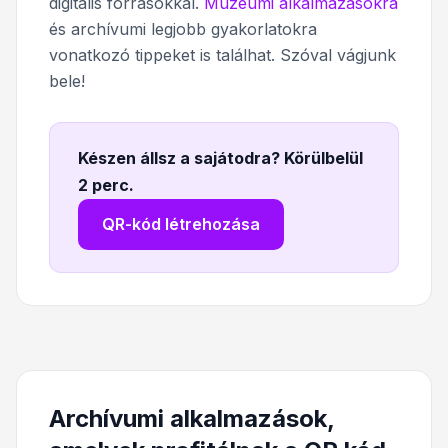
digitális forrásokkal.
Múzeumi alkalmazásokra
és archívumi legjobb gyakorlatokra
vonatkozó tippeket is találhat. Szóval vágjunk
bele!
Készen állsz a sajátodra? Körülbelül
2 perc
.
QR-kód létrehozása
Archívumi alkalmazások,