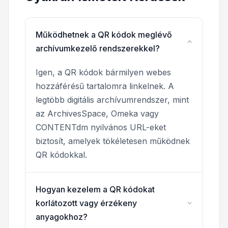
Működhetnek a QR kódok meglévő
archívumkezelő rendszerekkel?
Igen, a QR kódok bármilyen webes
hozzáférésű tartalomra linkelnek. A
legtöbb digitális archívumrendszer, mint
az ArchivesSpace, Omeka vagy
CONTENTdm nyilvános URL-eket
biztosít, amelyek tökéletesen működnek
QR kódokkal.
Hogyan kezelem a QR kódokat
korlátozott vagy érzékeny
anyagokhoz?