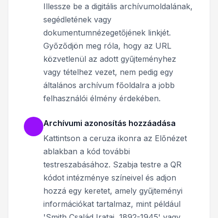
Illessze be a digitális archívumoldalának,
segédletének vagy
dokumentumnézegetőjének linkjét.
Győződjön meg róla, hogy az URL
közvetlenül az adott gyűjteményhez
vagy tételhez vezet, nem pedig egy
általános archívum főoldalra a jobb
felhasználói élmény érdekében.
Archívumi azonosítás hozzáadása
Kattintson a ceruza ikonra az Előnézet
ablakban a kód további
testreszabásához. Szabja testre a QR
kódot intézménye színeivel és adjon
hozzá egy keretet, amely gyűjteményi
információkat tartalmaz, mint például
'Smith Család Iratai, 1892-1945' vagy