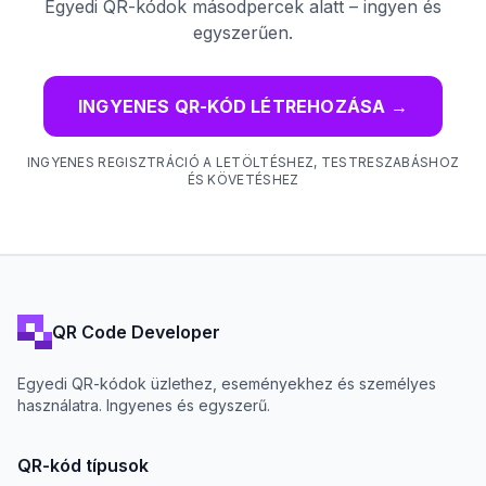
Egyedi QR-kódok másodpercek alatt – ingyen és
egyszerűen.
INGYENES QR-KÓD LÉTREHOZÁSA
→
INGYENES REGISZTRÁCIÓ A LETÖLTÉSHEZ, TESTRESZABÁSHOZ
ÉS KÖVETÉSHEZ
QR Code Developer
Egyedi QR-kódok üzlethez, eseményekhez és személyes
használatra. Ingyenes és egyszerű.
QR-kód típusok