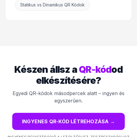
Statikus vs Dinamikus QR Kódok
Készen állsz a
QR-kód
od
elkészítésére?
Egyedi QR-kódok másodpercek alatt – ingyen és
egyszerűen.
INGYENES QR-KÓD LÉTREHOZÁSA
→