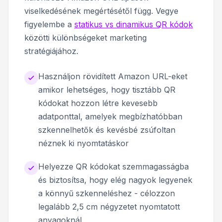
viselkedésének megértésétől függ. Vegye
figyelembe a
statikus vs dinamikus QR kódok
közötti különbségeket marketing
stratégiájához.
Használjon rövidített Amazon URL-eket
amikor lehetséges, hogy tisztább QR
kódokat hozzon létre kevesebb
adatponttal, amelyek megbízhatóbban
szkennelhetők és kevésbé zsúfoltan
néznek ki nyomtatáskor
Helyezze QR kódokat szemmagasságba
és biztosítsa, hogy elég nagyok legyenek
a könnyű szkenneléshez - célozzon
legalább 2,5 cm négyzetet nyomtatott
anyagoknál