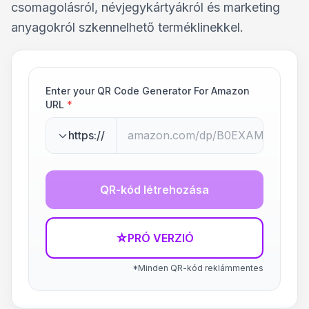
csomagolásról, névjegykártyákról és marketing
anyagokról szkennelhető terméklinekkel.
Enter your QR Code Generator For Amazon
URL
*
https://
QR-kód létrehozása
☆
PRÓ VERZIÓ
*Minden QR-kód reklámmentes