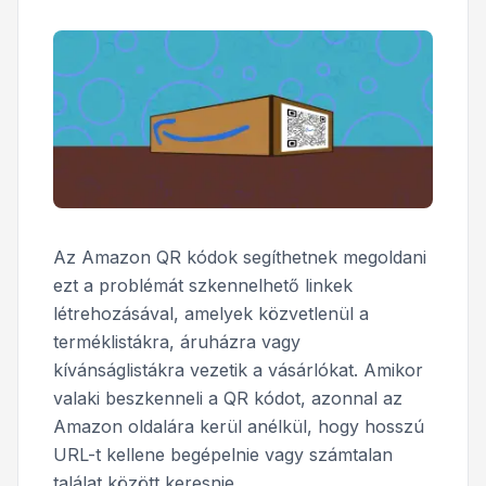
Az Amazon QR kódok segíthetnek megoldani
ezt a problémát szkennelhető linkek
létrehozásával, amelyek közvetlenül a
terméklistákra, áruházra vagy
kívánságlistákra vezetik a vásárlókat. Amikor
valaki beszkenneli a QR kódot, azonnal az
Amazon oldalára kerül anélkül, hogy hosszú
URL-t kellene begépelnie vagy számtalan
találat között keresnie.