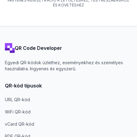
INGYENES REGISZTRÁCIÓ A LETÖLTÉSHEZ, TESTRESZABÁSHOZ
ÉS KÖVETÉSHEZ
QR Code Developer
Egyedi QR-kódok üzlethez, eseményekhez és személyes
használatra. Ingyenes és egyszerű.
QR-kód típusok
URL QR-kód
WiFi QR-kód
vCard QR-kód
PDF QR-kód