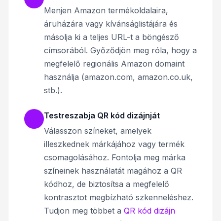
Menjen Amazon termékoldalaira,
áruházára vagy kívánságlistájára és
másolja ki a teljes URL-t a böngésző
címsorából. Győződjön meg róla, hogy a
megfelelő regionális Amazon domaint
használja (amazon.com, amazon.co.uk,
stb.).
Testreszabja QR kód dizájnját
Válasszon színeket, amelyek
illeszkednek márkájához vagy termék
csomagolásához. Fontolja meg márka
színeinek használatát magához a QR
kódhoz, de biztosítsa a megfelelő
kontrasztot megbízható szkenneléshez.
Tudjon meg többet a
QR kód dizájn