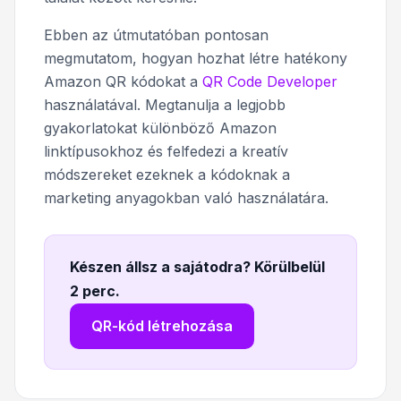
Ebben az útmutatóban pontosan
megmutatom, hogyan hozhat létre hatékony
Amazon QR kódokat a
QR Code Developer
használatával. Megtanulja a legjobb
gyakorlatokat különböző Amazon
linktípusokhoz és felfedezi a kreatív
módszereket ezeknek a kódoknak a
marketing anyagokban való használatára.
Készen állsz a sajátodra? Körülbelül
2 perc
.
QR-kód létrehozása