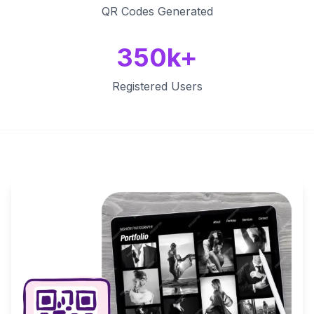
QR Codes Generated
350k+
Registered Users
Key Features