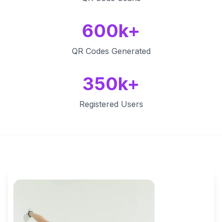
600k+
QR Codes Generated
350k+
Registered Users
Key Features