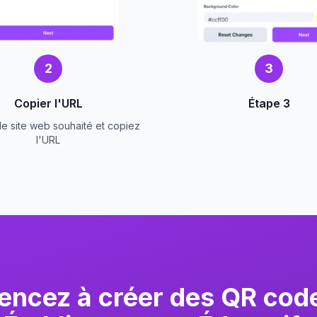
2
3
Copier l'URL
Étape 3
 le site web souhaité et copiez
l'URL
cez à créer des QR cod