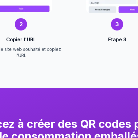
2
3
Copier l'URL
Étape 3
 le site web souhaité et copiez
l'URL
z à créer des QR codes p
de consommation emballé