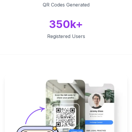
QR Codes Generated
350k+
Registered Users
Key Features