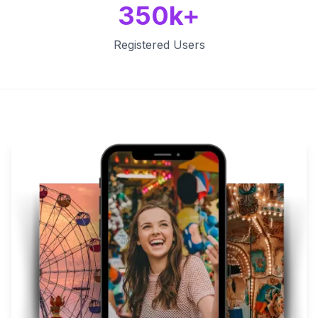
350k+
Registered Users
Key Features