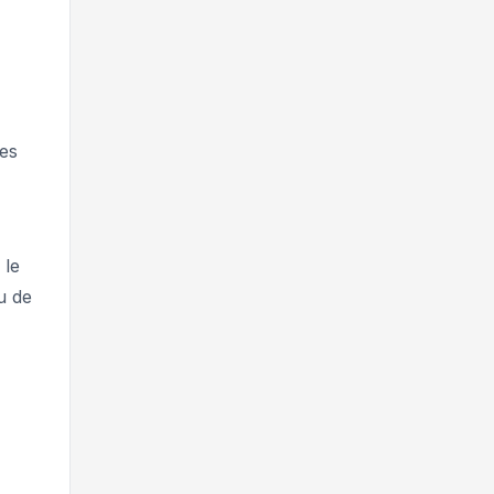
des
 le
u de