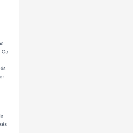
me
n Go
éés
er
de
sés