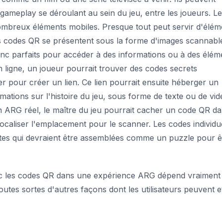
 gameplay se déroulant au sein du jeu, entre les joueurs. L
breux éléments mobiles. Presque tout peut servir d'élém
s codes QR se présentent sous la forme d'images scannabl
donc parfaits pour accéder à des informations ou à des élém
ligne, un joueur pourrait trouver des codes secrets
er pour créer un lien. Ce lien pourrait ensuite héberger un
ations sur l'histoire du jeu, sous forme de texte ou de vid
RG réel, le maître du jeu pourrait cacher un code QR d
 localiser l'emplacement pour le scanner. Les codes individu
tes qui devraient être assemblées comme un puzzle pour ê
vec les codes QR dans une expérience ARG dépend vraiment
 toutes sortes d'autres façons dont les utilisateurs peuvent e