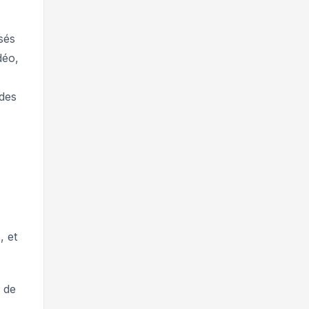
sés
déo,
 des
, et
 de