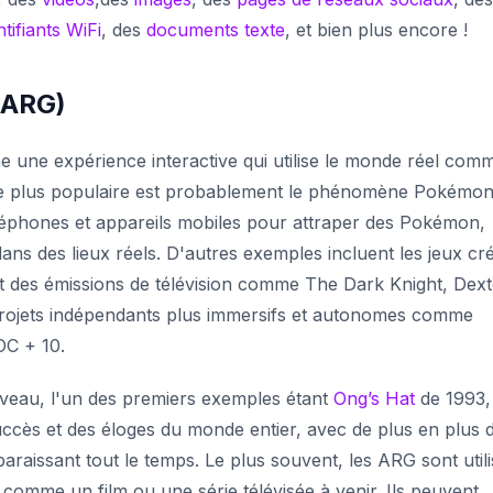
ntifiants WiFi
, des
documents texte
, et bien plus encore !
 (ARG)
e une expérience interactive qui utilise le monde réel com
 le plus populaire est probablement le phénomène Pokémo
 téléphones et appareils mobiles pour attraper des Pokémon,
dans des lieux réels. D'autres exemples incluent les jeux cr
t des émissions de télévision comme
The Dark Knight, Dext
 projets indépendants plus immersifs et autonomes comme
C + 10.
veau, l'un des premiers exemples étant
Ong’s Hat
de 1993,
uccès et des éloges du monde entier, avec de plus en plus 
aissant tout le temps. Le plus souvent, les ARG sont utili
omme un film ou une série télévisée à venir. Ils peuvent