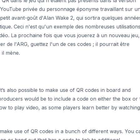
R dans le jeu qui n'étaient pas présents dans la version
éo YouTube privée du personnage éponyme travaillant sur u
n petit avant-goût d'Alan Wake 2, qui sortira quelques année
ritique. Ceci n'est qu'un exemple des nombreuses utilisation
idéo. La prochaine fois que vous jouerez à un nouveau jeu,
er de l'ARG, guettez l'un de ces codes ; il pourrait être
 il mène.
ut it’s also possible to make use of QR codes in board and
roducers would be to include a code on either the box or 
ow to play
video, as some players learn better by watching
make use of QR codes in a bunch of different ways. You c
p or hand out that has a code to link to additional