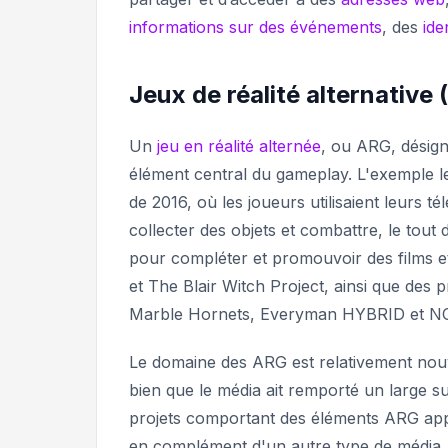
informations sur des événements
, des
ide
Jeux de réalité alternative
Un
jeu en réalité alternée
, ou ARG, désign
élément central du gameplay. L'exemple
de 2016, où les joueurs utilisaient leurs
collecter des objets et combattre, le tout 
pour compléter et promouvoir des films e
et
The Blair Witch Project
, ainsi que des
Marble Hornets, Everyman HYBRID
et
NO
Le domaine des ARG est relativement nou
bien que le média ait remporté un large s
projets comportant des éléments ARG appar
en complément d'un autre type de média, c