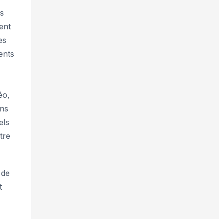
es
ent
es
ents
éo,
ans
els
tre
 de
t