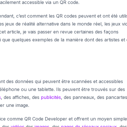
 facilement accessible via un QR code.
ndant, c’est comment les QR codes peuvent et ont été utili
s jeux de réalité alternative dans le monde réel, les jeux vi
cet article, je vais passer en revue certaines des façons
si que quelques exemples de la manière dont des artistes et
t des données qui peuvent être scannées et accessibles
téléphone ou une tablette. Ils peuvent être trouvés sur des
s
, des affiches, des
publicités
, des panneaux, des pancartes
er une image.
ervice comme QR Code Developer et offrent un moyen simple
, des
vidéos
,des
images
, des
pages de réseaux sociaux
, des