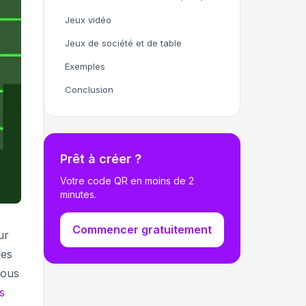
Jeux vidéo
Jeux de société et de table
Exemples
Conclusion
Prêt à créer ?
Votre code QR en moins de 2
minutes.
Commencer gratuitement
ur
des
vous
ts