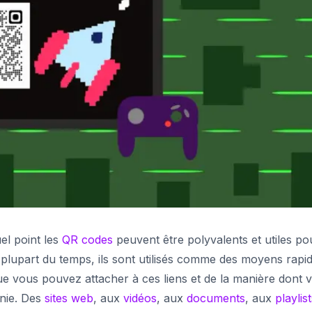
el point les
QR codes
peuvent être polyvalents et utiles po
a plupart du temps, ils sont utilisés comme des moyens rapi
 que vous pouvez attacher à ces liens et de la manière dont 
inie. Des
sites web
, aux
vidéos
, aux
documents
, aux
playlis