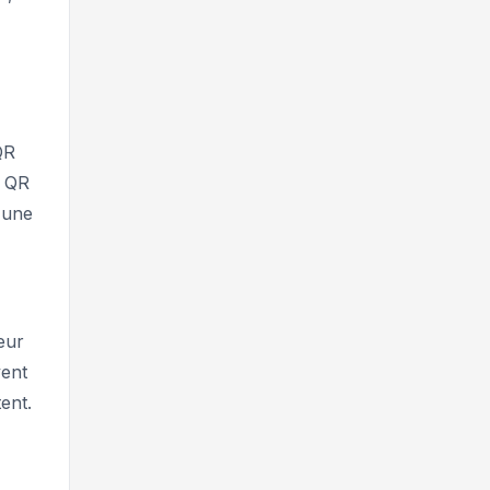
QR
e QR
 une
eur
vent
ent.