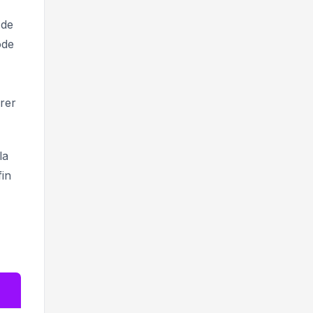
 de
ode
rer
la
fin