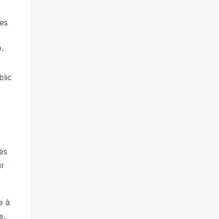
ies
.
blic
ès
ur
e à
e,