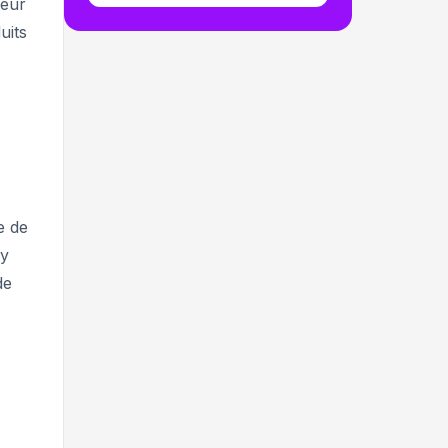
leur
uits
e de
fy
de