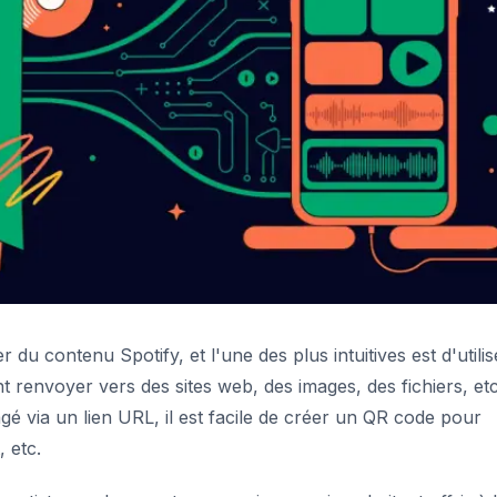
du contenu Spotify, et l'une des plus intuitives est d'utilis
renvoyer vers des sites web, des images, des fichiers, etc.
é via un lien URL, il est facile de créer un QR code pour
, etc.