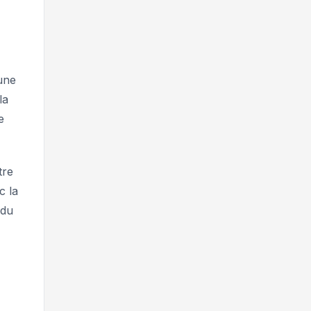
 une
la
e
tre
c la
 du
,