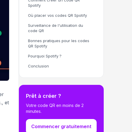
Comment créer un code QR
Spotify
Où placer vos codes QR Spotify
Surveillance de l'utilisation du
code QR
Bonnes pratiques pour les codes
QR Spotify
Pourquoi Spotify ?
Conclusion
er
Prêt à créer ?
, et
Votre code QR en moins de 2
minutes.
Commencer gratuitement