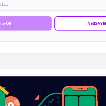
ode QR
☆
ESSAYE