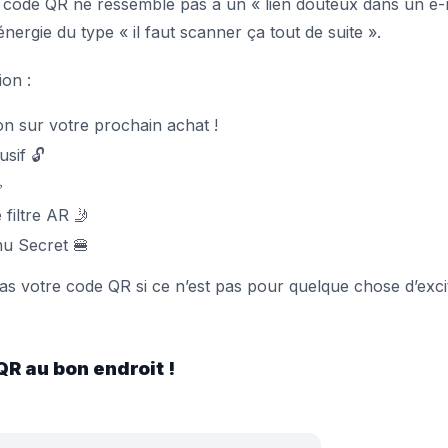
re code QR ne ressemble pas à un « lien douteux dans un e-
nergie du type « il faut scanner ça tout de suite ».
ion :
n sur votre prochain achat !
sif 🔓
☕
filtre AR 🤳
nu Secret 🍔
s votre code QR si ce n’est pas pour quelque chose d’exci
QR au bon endroit !