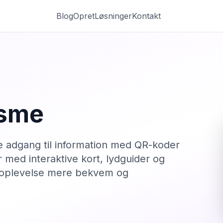
Blog
Opret
Løsninger
Kontakt
isme
adgang til information med QR-koder
r med interaktive kort, lydguider og
jseoplevelse mere bekvem og