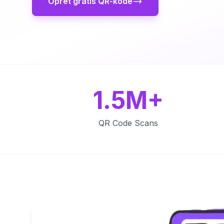
Opret gratis QR-kode
1.5M+
QR Code Scans
Key Features