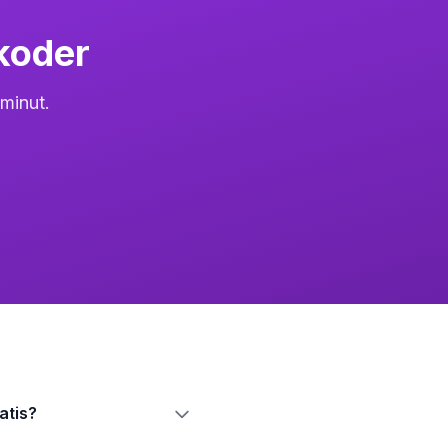
koder
 minut.
atis?