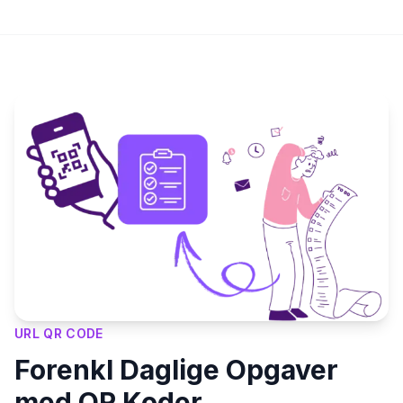
Key Features
URL QR CODE
Forenkl Daglige Opgaver
med QR Koder