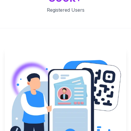
Registered Users
Key Features