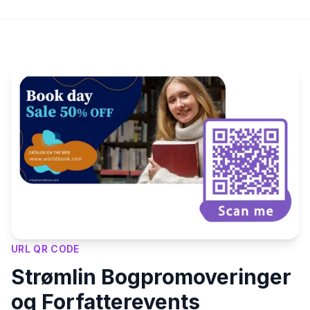
Key Features
URL QR CODE
Strømlin Bogpromoveringer
og Forfatterevents